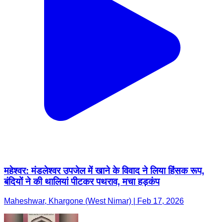
महेश्वर: मंडलेश्वर उपजेल में खाने के विवाद ने लिया हिंसक रूप,
बंदियों ने की थालियां पीटकर पथराव, मचा हड़कंप
Maheshwar, Khargone (West Nimar) | Feb 17, 2026