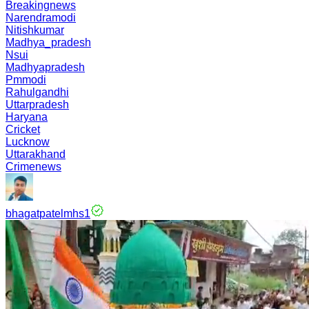
Breakingnews
Narendramodi
Nitishkumar
Madhya_pradesh
Nsui
Madhyapradesh
Pmmodi
Rahulgandhi
Uttarpradesh
Haryana
Cricket
Lucknow
Uttarakhand
Crimenews
bhagatpatelmhs1