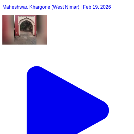
Maheshwar, Khargone (West Nimar) | Feb 19, 2026