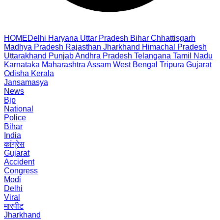
HOME
Delhi
Haryana
Uttar Pradesh
Bihar
Chhattisgarh
Madhya Pradesh
Rajasthan
Jharkhand
Himachal Pradesh
Uttarakhand
Punjab
Andhra Pradesh
Telangana
Tamil Nadu
Karnataka
Maharashtra
Assam
West Bengal
Tripura
Gujarat
Odisha
Kerala
Jansamasya
News
Bjp
National
Police
Bihar
India
कांग्रेस
Gujarat
Accident
Congress
Modi
Delhi
Viral
मारपीट
Jharkhand