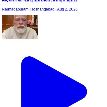
Narmadapuram, Hoshangabad | Aug 2, 2026