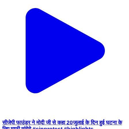
सीजेपी फाउंडर ने मोदी जी से कहा 20जुलाई के दिन हुई घटना के
लिए माफ़ी मांगेगे.#cjpprotest #highlights