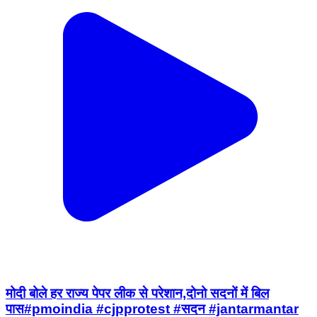
मोदी बोले हर राज्य पेपर लीक से परेशान,दोनो सदनों में बिल
पास#pmoindia #cjpprotest #सदन #jantarmantar