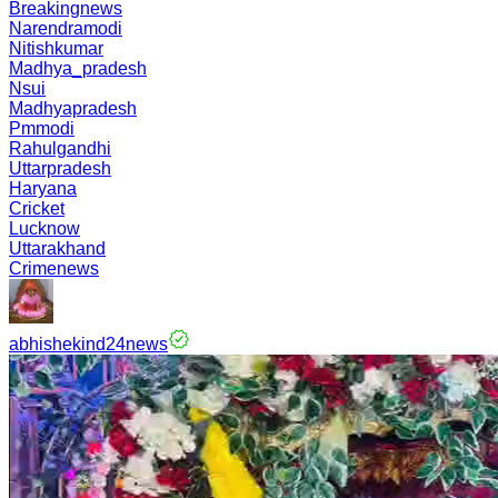
Breakingnews
Narendramodi
Nitishkumar
Madhya_pradesh
Nsui
Madhyapradesh
Pmmodi
Rahulgandhi
Uttarpradesh
Haryana
Cricket
Lucknow
Uttarakhand
Crimenews
abhishekind24news