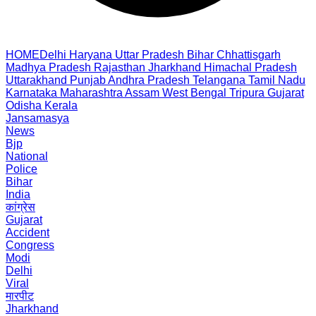
HOME
Delhi
Haryana
Uttar Pradesh
Bihar
Chhattisgarh
Madhya Pradesh
Rajasthan
Jharkhand
Himachal Pradesh
Uttarakhand
Punjab
Andhra Pradesh
Telangana
Tamil Nadu
Karnataka
Maharashtra
Assam
West Bengal
Tripura
Gujarat
Odisha
Kerala
Jansamasya
News
Bjp
National
Police
Bihar
India
कांग्रेस
Gujarat
Accident
Congress
Modi
Delhi
Viral
मारपीट
Jharkhand