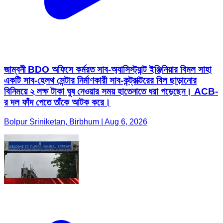
জাম্বনী BDO অফিসে কর্মরত সাব-অ্যাসিস্ট্যান্ট ইঞ্জিনিয়ার বিমল সাহা
একটি সাব-হেলথ সেন্টার নির্মাণকারী সাব-কন্ট্রাক্টরের বিল ছাড়ানোর
বিনিময়ে ২ লক্ষ টাকা ঘুষ নেওয়ার সময় হাতেনাতে ধরা পড়েছেন। ACB-
র দল ফাঁদ পেতে তাঁকে আটক করে।
Bolpur Sriniketan, Birbhum | Aug 6, 2026