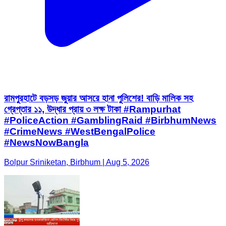
রামপুরহাটে বড়সড় জুয়ার আসরে হানা পুলিশের! বাড়ি মালিক সহ
গ্রেপ্তার ১১, উদ্ধার প্রায় ৩ লক্ষ টাকা #Rampurhat
#PoliceAction #GamblingRaid #BirbhumNews
#CrimeNews #WestBengalPolice
#NewsNowBangla
Bolpur Sriniketan, Birbhum | Aug 5, 2026