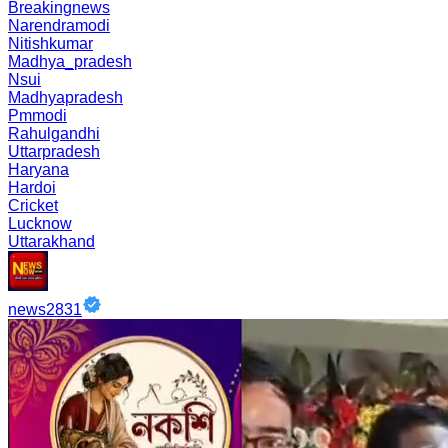
Breakingnews
Narendramodi
Nitishkumar
Madhya_pradesh
Nsui
Madhyapradesh
Pmmodi
Rahulgandhi
Uttarpradesh
Haryana
Hardoi
Cricket
Lucknow
Uttarakhand
news2831