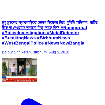
টুলু মন্ডলের শ্বশুরবাড়িতে মেটাল ডিটেক্টর নিয়ে পুলিশি অভিযান! মাটির
নীচে বা দেওয়ালে লুকানো কিছু আছে কি? #Rampurhat
#PoliceInvestigation #MetalDetector
#BreakingNews #BirbhumNews
#WestBengalPolice #NewsNowBangla
Bolpur Sriniketan, Birbhum | Aug 5, 2026