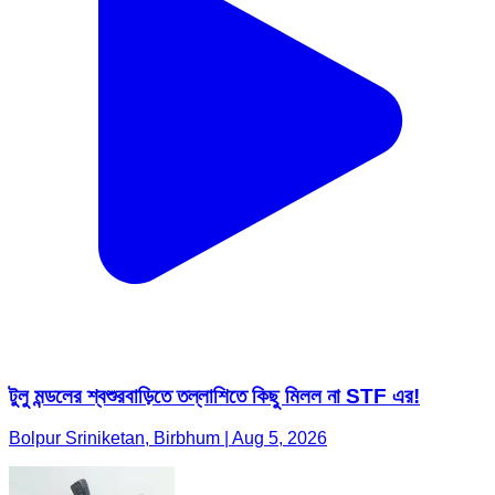
টুলু মন্ডলের শ্বশুরবাড়িতে তল্লাশিতে কিছু মিলল না STF এর!
Bolpur Sriniketan, Birbhum | Aug 5, 2026