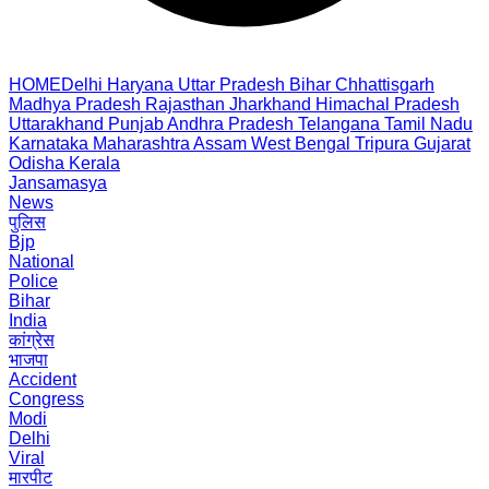
HOME
Delhi
Haryana
Uttar Pradesh
Bihar
Chhattisgarh
Madhya Pradesh
Rajasthan
Jharkhand
Himachal Pradesh
Uttarakhand
Punjab
Andhra Pradesh
Telangana
Tamil Nadu
Karnataka
Maharashtra
Assam
West Bengal
Tripura
Gujarat
Odisha
Kerala
Jansamasya
News
पुलिस
Bjp
National
Police
Bihar
India
कांग्रेस
भाजपा
Accident
Congress
Modi
Delhi
Viral
मारपीट