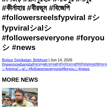
#কীর্নাহার #বীরভূম #বিজেপি
#followersreelsfypviral #シ
fypviralシalシ
#followerseveryone #foryou
シ #news
Bolpur Sriniketan, Birbhum
|
Jun 14, 2026
#
newsnowbangla
#
ময়ূরেশ্বর
#
বোলপুর
#
শান্তিনিকেতন
#
সিউড়ি
#
রামপুরহাট
#
লাভপু
シfypviralシalシ
#
followerseveryone
#
foryouシ
#
news
MORE NEWS