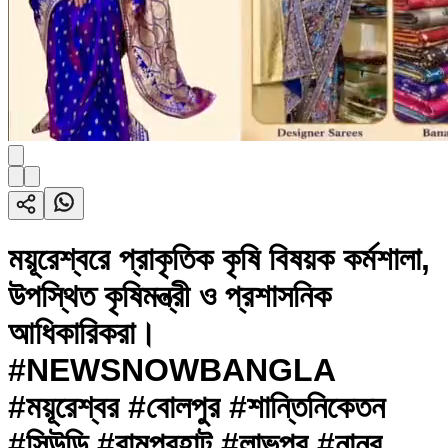
ময়ূরেশ্বরে প্রাকৃতিক কৃষি বিষয়ক কর্মশালা,
উপস্থিত কৃষিমন্ত্রী ও প্রশাসনিক
আধিকারিকরা।
#NEWSNOWBANGLA
#ময়ূরেশ্বর #বোলপুর #শান্তিনিকেতন
#সিউড়ি #রামপুরহাট #লাভপুর #নানুর