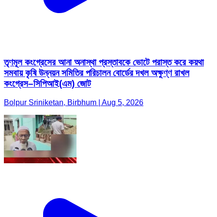
তৃণমূল কংগ্রেসের আনা অনাস্থা প্রস্তাবকে ভোটে পরাস্ত করে কয়থা
সমবায় কৃষি উন্নয়ন সমিতির পরিচালন বোর্ডের দখল অক্ষুণ্ণ রাখল
কংগ্রেস–সিপিআই(এম) জোট
Bolpur Sriniketan, Birbhum | Aug 5, 2026