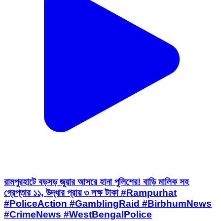
রামপুরহাটে বড়সড় জুয়ার আসরে হানা পুলিশের! বাড়ি মালিক সহ
গ্রেপ্তার ১১, উদ্ধার প্রায় ৩ লক্ষ টাকা #Rampurhat
#PoliceAction #GamblingRaid #BirbhumNews
#CrimeNews #WestBengalPolice