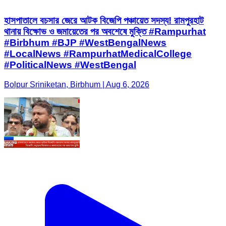
হাসপাতালে বচসার জেরে আটক বিজেপি পঞ্চায়েত সদস্য! রামপুরহাট
থানায় বিক্ষোভ ও জমায়েতের পর অবশেষে মুক্তি #Rampurhat
#Birbhum #BJP #WestBengalNews
#LocalNews #RampurhatMedicalCollege
#PoliticalNews #WestBengal
Bolpur Sriniketan, Birbhum | Aug 6, 2026