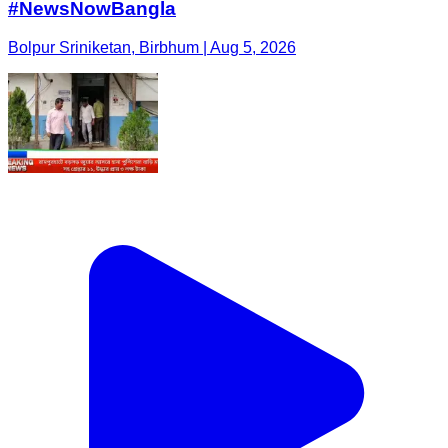
#NewsNowBangla
Bolpur Sriniketan, Birbhum | Aug 5, 2026