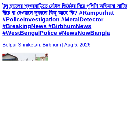
টুলু মন্ডলের শ্বশুরবাড়িতে মেটাল ডিটেক্টর নিয়ে পুলিশি অভিযান! মাটির
নীচে বা দেওয়ালে লুকানো কিছু আছে কি? #Rampurhat
#PoliceInvestigation #MetalDetector
#BreakingNews #BirbhumNews
#WestBengalPolice #NewsNowBangla
Bolpur Sriniketan, Birbhum | Aug 5, 2026