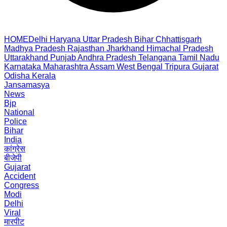
HOME
Delhi
Haryana
Uttar Pradesh
Bihar
Chhattisgarh
Madhya Pradesh
Rajasthan
Jharkhand
Himachal Pradesh
Uttarakhand
Punjab
Andhra Pradesh
Telangana
Tamil Nadu
Karnataka
Maharashtra
Assam
West Bengal
Tripura
Gujarat
Odisha
Kerala
Jansamasya
News
Bjp
National
Police
Bihar
India
कांग्रेस
बीजेपी
Gujarat
Accident
Congress
Modi
Delhi
Viral
मारपीट