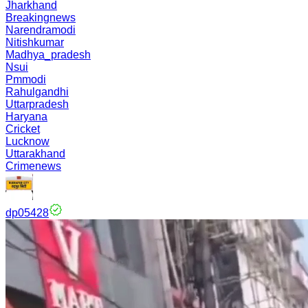
Jharkhand
Breakingnews
Narendramodi
Nitishkumar
Madhya_pradesh
Nsui
Pmmodi
Rahulgandhi
Uttarpradesh
Haryana
Cricket
Lucknow
Uttarakhand
Crimenews
dp05428