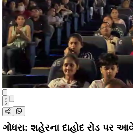
5
ગોધરા: શહેરના દાહોદ રોડ પર આવેલ