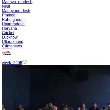
Madhya_pradesh
Nsui
Madhyapradesh
Pmmodi
Rahulgandhi
Uttarpradesh
Haryana
Cricket
Lucknow
Uttarakhand
Crimenews
vivek_2206