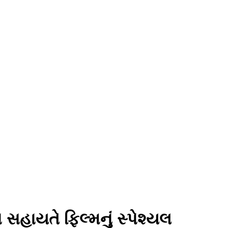
સહાયતે ફિલ્મનું સ્પેશ્યલ