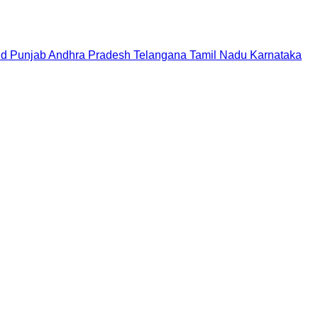
nd
Punjab
Andhra Pradesh
Telangana
Tamil Nadu
Karnataka