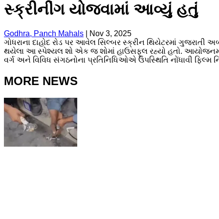
સ્ક્રીનીંગ યોજવામાં આવ્યું હતું
Godhra, Panch Mahals
|
Nov 3, 2025
ગોધરાના દાહોદ રોડ પર આવેલ સિલ્બર સ્ક્રીન થિયેટરમાં ગુજરાતી અર્બ
થયેલા આ સ્પેશ્યલ શો એક જ શોમાં હાઉસફૂલ રહ્યો હતો. આયોજનમાં ન
વર્ગ અને વિવિધ સંગઠનોના પ્રતિનિધિઓએ ઉપસ્થિતિ નોંધાવી ફિલ્મ ન
MORE NEWS