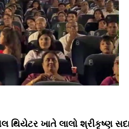
 થિયેટર ખાતે લાલો શ્રીકૃષ્ણ સદા 