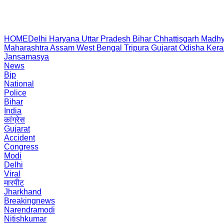
HOME
Delhi
Haryana
Uttar Pradesh
Bihar
Chhattisgarh
Madhy
Maharashtra
Assam
West Bengal
Tripura
Gujarat
Odisha
Kera
Jansamasya
News
Bjp
National
Police
Bihar
India
कांग्रेस
Gujarat
Accident
Congress
Modi
Delhi
Viral
मारपीट
Jharkhand
Breakingnews
Narendramodi
Nitishkumar