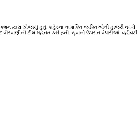
્શન દ્વારા યોજાયું હતું. શહેરના નામાંકિત વ્યક્તિઓની હાજરી વચ્ચે
દ વીરવાણીની ટીમે મહેનત કરી હતી. યુવાનો ઉપરાંત વેપારીઓ, વહીવટી