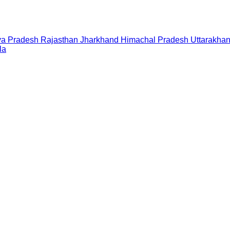
a Pradesh
Rajasthan
Jharkhand
Himachal Pradesh
Uttarakha
la