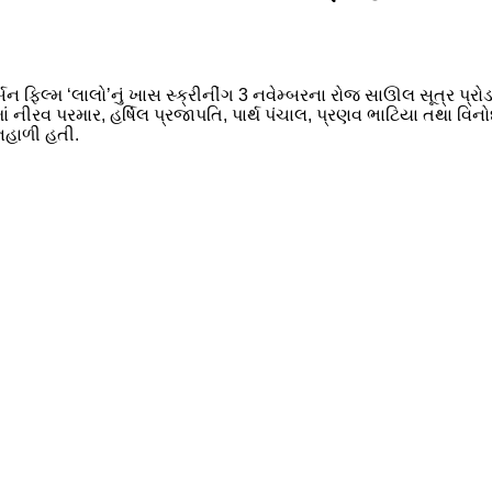
ન ફિલ્મ ‘લાલો’નું ખાસ સ્ક્રીનીંગ 3 નવેમ્બરના રોજ સાઊલ સૂત્ર પ્રોડક
ીરવ પરમાર, હર્ષિલ પ્રજાપતિ, પાર્થ પંચાલ, પ્રણવ ભાટિયા તથા વિનો
િહાળી હતી.