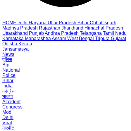
HOME
Delhi
Haryana
Uttar Pradesh
Bihar
Chhattisgarh
Madhya Pradesh
Rajasthan
Jharkhand
Himachal Pradesh
Uttarakhand
Punjab
Andhra Pradesh
Telangana
Tamil Nadu
Karnataka
Maharashtra
Assam
West Bengal
Tripura
Gujarat
Odisha
Kerala
Jansamasya
News
पुलिस
Bjp
National
Police
Bihar
India
कांग्रेस
भाजपा
Accident
Congress
Modi
Delhi
Viral
मारपीट