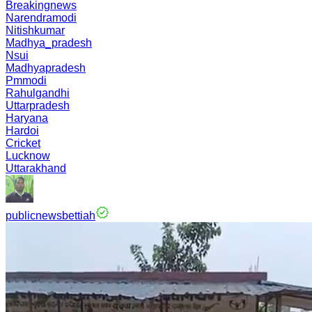
Breakingnews
Narendramodi
Nitishkumar
Madhya_pradesh
Nsui
Madhyapradesh
Pmmodi
Rahulgandhi
Uttarpradesh
Haryana
Hardoi
Cricket
Lucknow
Uttarakhand
publicnewsbettiah