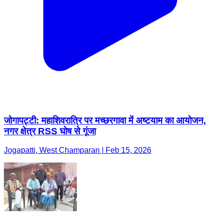
जोगापट्टी: महाशिवरात्रि पर मच्छरगावा में अष्टयाम का आयोजन,
नगर क्षेत्र RSS घोष से गूंजा
Jogapatti, West Champaran | Feb 15, 2026