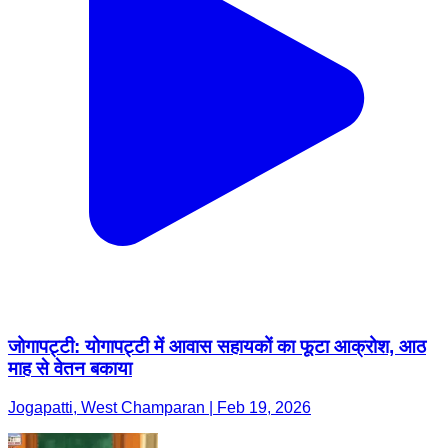
जोगापट्टी: योगापट्टी में आवास सहायकों का फूटा आक्रोश, आठ
माह से वेतन बकाया
Jogapatti, West Champaran | Feb 19, 2026