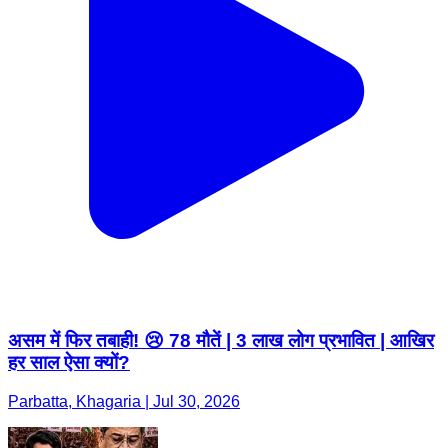
असम में फिर तबाही! 😢 78 मौतें | 3 लाख लोग प्रभावित | आखिर
हर साल ऐसा क्यों?
Parbatta, Khagaria | Jul 30, 2026