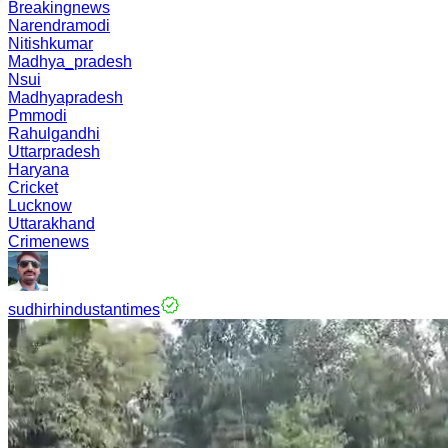
Breakingnews
Narendramodi
Nitishkumar
Madhya_pradesh
Nsui
Madhyapradesh
Pmmodi
Rahulgandhi
Uttarpradesh
Haryana
Cricket
Lucknow
Uttarakhand
Crimenews
sudhirhindustantimes