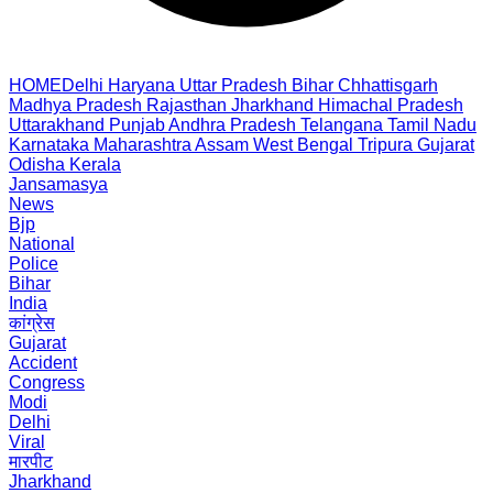
HOME
Delhi
Haryana
Uttar Pradesh
Bihar
Chhattisgarh
Madhya Pradesh
Rajasthan
Jharkhand
Himachal Pradesh
Uttarakhand
Punjab
Andhra Pradesh
Telangana
Tamil Nadu
Karnataka
Maharashtra
Assam
West Bengal
Tripura
Gujarat
Odisha
Kerala
Jansamasya
News
Bjp
National
Police
Bihar
India
कांग्रेस
Gujarat
Accident
Congress
Modi
Delhi
Viral
मारपीट
Jharkhand