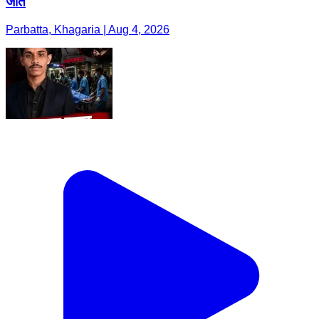
जीत
Parbatta, Khagaria | Aug 4, 2026