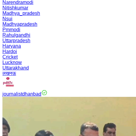
Narendramodi
Nitishkumar
Madhya_pradesh
Nsui
Madhyapradesh
Pmmodi
Rahulgandhi
Uttarpradesh
Haryana
Hardoi
Cricket
Lucknow
Uttarakhand
लखनऊ
journalistdhanbad