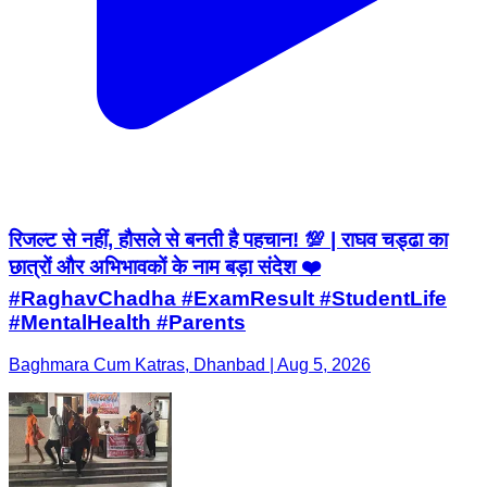
रिजल्ट से नहीं, हौसले से बनती है पहचान! 💯 | राघव चड्ढा का
छात्रों और अभिभावकों के नाम बड़ा संदेश ❤️
#RaghavChadha #ExamResult #StudentLife
#MentalHealth #Parents
Baghmara Cum Katras, Dhanbad | Aug 5, 2026