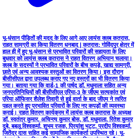
भू-धंसान पीड़ितों की मदद के लिए आगे आए लायंस क्लब कतरास,
राहत सामग्री का किया वितरण धनबाद | कतरास: गोविंदपुर क्षेत्र में
हाल ही में हुए भू-धंसान से प्रभावित परिवारों की सहायता के लिए
बुधवार को लायंस क्लब कतरास ने राहत वितरण अभियान चलाया।
क्लब के सदस्यों ने प्रभावित परिवारों के बीच कपड़े, खाद्य सामग्री,
छाते एवं अन्य आवश्यक वस्तुओं का वितरण किया। इस दौरान
बीसीसीएल द्वारा उपलब्ध कराए गए नए वस्त्रों का भी वितरण किया
गया। बताया गया कि वार्ड-1 की पार्षद डॉ. मधुमाला सहित अन्य
जनप्रतिनिधियों की बीसीसीएल एरिया-3 के जीएम सत्यकांत एवं
एरिया ऑफिसर शैलेश तिवारी से हुई वार्ता के बाद जीएम ने त्वरित
पहल करते हुए प्रभावित परिवारों के लिए नए कपड़ों की व्यवस्था
कराई। राहत वितरण कार्यक्रम में लायंस क्लब कतरास के अध्यक्ष
डॉ. स्वतंत्र कुमार, अचिन्त्य कुमार बोस, डॉ. मधुमाला, रितेश कुमार
दुबे, बबलू विश्वकर्मा, शुभम रजक, प्रियांशु भट्ट, प्रदीप विश्वकर्मा,
जितेंद्र दास सहित कई सामाजिक कार्यकर्ता उपस्थित रहे। भू-