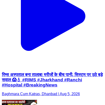
रिम्स अस्पताल बना तालाब! मरीजों के बीच पानी, सिस्टम पर उठे बड़े
सवाल 😱💧 #RIMS #Jharkhand #Ranchi
#Hospital #BreakingNews
Baghmara Cum Katras, Dhanbad | Aug 5, 2026