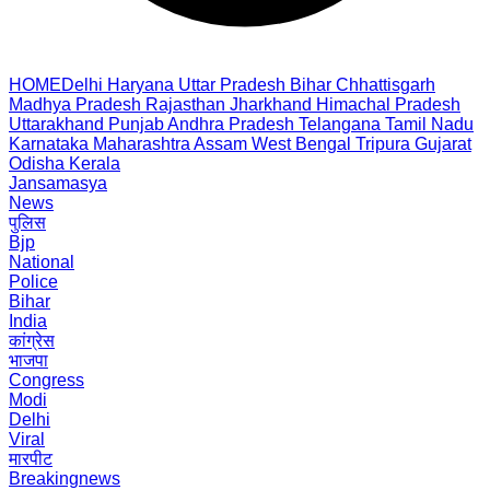
HOME
Delhi
Haryana
Uttar Pradesh
Bihar
Chhattisgarh
Madhya Pradesh
Rajasthan
Jharkhand
Himachal Pradesh
Uttarakhand
Punjab
Andhra Pradesh
Telangana
Tamil Nadu
Karnataka
Maharashtra
Assam
West Bengal
Tripura
Gujarat
Odisha
Kerala
Jansamasya
News
पुलिस
Bjp
National
Police
Bihar
India
कांग्रेस
भाजपा
Congress
Modi
Delhi
Viral
मारपीट
Breakingnews