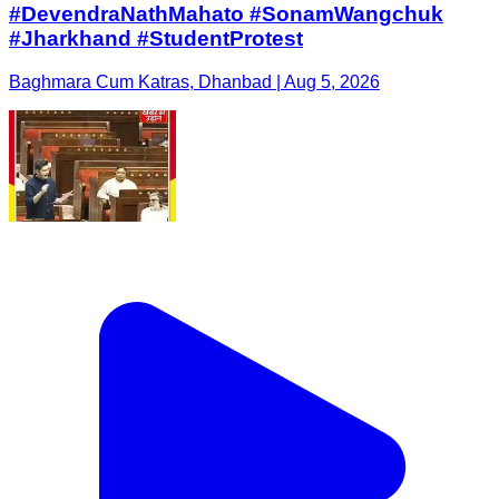
#DevendraNathMahato #SonamWangchuk
#Jharkhand #StudentProtest
Baghmara Cum Katras, Dhanbad | Aug 5, 2026