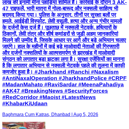
लाख की इनामी मीना पहाड़िया शामिल हैं। कार्रवाई के दौरान 3 AK-
47 राइफलें, भारी मात्रा में गोला-बारूद और नक्सली साहित्य भी
बरामद किया गया। पुलिस के अनुसार, तीनों पर सुरक्षा बलों पर
हमले, आईईडी विस्फोट, लेवी वसूली, हत्या और अन्य गंभीर मामलों
के दर्जनों केस दर्ज हैं। पूछताछ में नक्सली नेटवर्क, हथियारों के
ठिकानों, लेवी तंत्र और शीर्ष कमांडरों से जुड़ी अहम जानकारियां
मिलने की उम्मीद है, जिसके आधार पर आगे और बड़े अभियान चलाए
जाएंगे। हाल के महीनों में कई बड़े माओवादी नेताओं की गिरफ्तारी
और दर्जनों नक्सलियों के आत्मसमर्पण से झारखंड में माओवादी
संगठन को लगातार बड़ा झटका लगा है। सुरक्षा एजेंसियों का मानना
है कि लगातार अभियान से नक्सली नेटवर्क पहले की तुलना में काफी
कमजोर हुआ है। #Jharkhand #Ranchi #Naxalism
#AntiNaxalOperation #JharkhandPolice #CRPF
#MadanMahato #RaviSardar #MeenaPahadiya
#AK47 #BreakingNews #SecurityForces
#RedCorridor #Maoist #LatestNews
#KhabarKiUdaan
Baghmara Cum Katras, Dhanbad | Aug 5, 2026