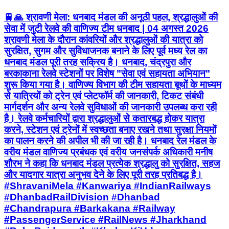
🚆🙏 श्रावणी मेला: धनबाद मंडल की अनूठी पहल, श्रद्धालुओं की
सेवा में जुटी रेलवे की वाणिज्य टीम धनबाद | 04 अगस्त 2026
श्रावणी मेला के दौरान कांवरियों और श्रद्धालुओं की यात्रा को
सुरक्षित, सुगम और सुविधाजनक बनाने के लिए पूर्व मध्य रेल का
धनबाद मंडल पूरी तरह सक्रिय है। धनबाद, चंद्रपुरा और
बरकाकाना रेलवे स्टेशनों पर विशेष "सेवा एवं सहायता अभियान"
शुरू किया गया है। वाणिज्य विभाग की टीम सहायता बूथों के माध्यम
से यात्रियों को ट्रेन एवं प्लेटफॉर्म की जानकारी, टिकट संबंधी
मार्गदर्शन और अन्य रेलवे सुविधाओं की जानकारी उपलब्ध करा रही
है। रेलवे कर्मचारियों द्वारा श्रद्धालुओं से कतारबद्ध होकर यात्रा
करने, स्टेशन एवं ट्रेनों में स्वच्छता बनाए रखने तथा सुरक्षा नियमों
का पालन करने की अपील भी की जा रही है। धनबाद रेल मंडल के
वरीय मंडल वाणिज्य प्रबंधक एवं वरीय जनसंपर्क अधिकारी मनीष
शौरभ ने कहा कि धनबाद मंडल प्रत्येक श्रद्धालु को सुरक्षित, सहज
और यादगार यात्रा अनुभव देने के लिए पूरी तरह प्रतिबद्ध है।
#ShravaniMela #Kanwariya #IndianRailways
#DhanbadRailDivision #Dhanbad
#Chandrapura #Barkakana #Railway
#PassengerService #RailNews #Jharkhand