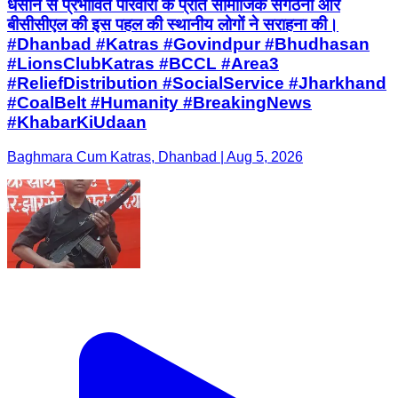
धंसान से प्रभावित परिवारों के प्रति सामाजिक संगठनों और
बीसीसीएल की इस पहल की स्थानीय लोगों ने सराहना की।
#Dhanbad #Katras #Govindpur #Bhudhasan
#LionsClubKatras #BCCL #Area3
#ReliefDistribution #SocialService #Jharkhand
#CoalBelt #Humanity #BreakingNews
#KhabarKiUdaan
Baghmara Cum Katras, Dhanbad | Aug 5, 2026