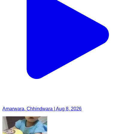
Amarwara, Chhindwara | Aug 8, 2026