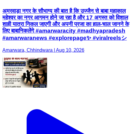
अमरवाड़ा नगर के सौभाग्य की बात है कि उज्जैन से बाबा महाकाल
महेश्वर का नगर आगमन होने जा रहा है और 17 अगस्त को विशाल
शाही यात्रा निकल जाएगी और अपनी प्रजा का हाल-चाल जानने के
लिए बाबानिकलेंगे #amarwaracity #madhyapradesh
#amarwaranews #explorepage✨ #viralreelsシ
Amarwara, Chhindwara | Aug 10, 2026