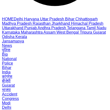
HOME
Delhi
Haryana
Uttar Pradesh
Bihar
Chhattisgarh
Madhya Pradesh
Rajasthan
Jharkhand
Himachal Pradesh
Uttarakhand
Punjab
Andhra Pradesh
Telangana
Tamil Nadu
Karnataka
Maharashtra
Assam
West Bengal
Tripura
Gujarat
Odisha
Kerala
Jansamasya
News
पुलिस
Bjp
National
Police
Bihar
India
कांग्रेस
बीजेपी
Gujarat
भाजपा
Accident
Congress
Modi
Delhi