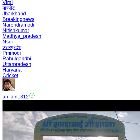
Viral
मारपीट
Jharkhand
Breakingnews
Narendramodi
Nitishkumar
Madhya_pradesh
Nsui
उत्तरप्रदेश
Pmmodi
Rahulgandhi
Uttarpradesh
Haryana
Cricket
an.jain1312