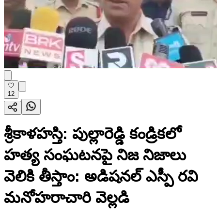
12
శ్రీకాళహస్తి: పుల్లారెడ్డి కండ్రికలో
హత్య సంఘటనపై నిజ నిజాలు
వెలికి తీస్తాం: అడిషనల్ ఎస్పీ రవి
మనోహరాచారి వెల్లడి