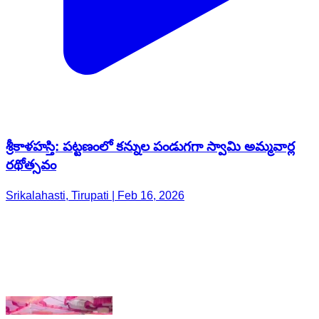
శ్రీకాళహస్తి: పట్టణంలో కన్నుల పండుగగా స్వామి అమ్మవార్ల
రథోత్సవం
Srikalahasti, Tirupati | Feb 16, 2026