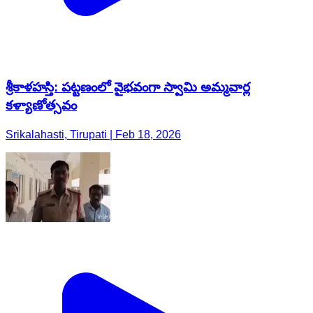
శ్రీకాళహస్తి: పట్టణంలో వైభవంగా స్వామి అమ్మవార్ల
కళ్యాణోత్సవం
Srikalahasti, Tirupati | Feb 18, 2026