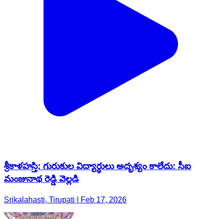
శ్రీకాళహస్తి: గురుకుల విద్యార్థులు అదృశ్యం కాలేదు: సీఐ
మంజునాథ రెడ్డి వెల్లడి
Srikalahasti, Tirupati | Feb 17, 2026