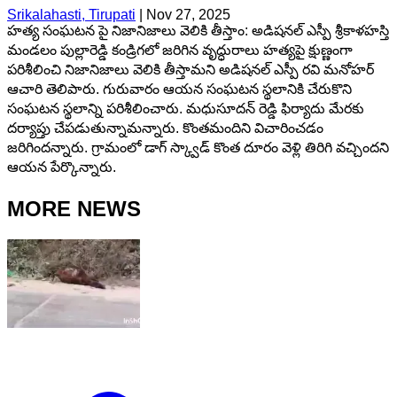
Srikalahasti, Tirupati
|
Nov 27, 2025
హత్య సంఘటన పై నిజానిజాలు వెలికి తీస్తాం: అడిషనల్ ఎస్పీ శ్రీకాళహస్తి
మండలం పుల్లారెడ్డి కండ్రిగలో జరిగిన వృద్ధురాలు హత్యపై క్షుణ్ణంగా
పరిశీలించి నిజానిజాలు వెలికి తీస్తామని అడిషనల్ ఎస్పీ రవి మనోహర్
ఆచారి తెలిపారు. గురువారం ఆయన సంఘటన స్థలానికి చేరుకొని
సంఘటన స్థలాన్ని పరిశీలించారు. మధుసూదన్ రెడ్డి ఫిర్యాదు మేరకు
దర్యాప్తు చేపడుతున్నామన్నారు. కొంతమందిని విచారించడం
జరిగిందన్నారు. గ్రామంలో డాగ్ స్క్వాడ్ కొంత దూరం వెళ్లి తిరిగి వచ్చిందని
ఆయన పేర్కొన్నారు.
MORE NEWS