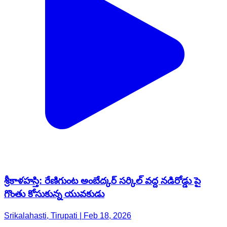
శ్రీకాళహస్తి: రేణిగుంట అంబేద్కర్ సర్కిల్ వద్ద నడిరోడ్డు పై
గొంతు కోసుకున్న యువకుడు
Srikalahasti, Tirupati | Feb 18, 2026