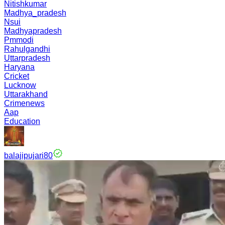
Nitishkumar
Madhya_pradesh
Nsui
Madhyapradesh
Pmmodi
Rahulgandhi
Uttarpradesh
Haryana
Cricket
Lucknow
Uttarakhand
Crimenews
Aap
Education
balajipujari80