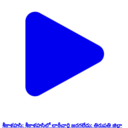
శ్రీకాళహస్తి: శ్రీకాళహస్తిలో లాఠీచార్జి జరగలేదు: తిరుపతి జిల్లా
ఎస్పీ సుబ్బారాయుడు వెల్లడి
Srikalahasti, Tirupati | Feb 16, 2026