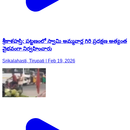
శ్రీకాళహస్తి: పట్టణంలో స్వామి అమ్మవార్ల గిరి ప్రదక్షణ అత్యంత
వైభవంగా నిర్వహించారు
Srikalahasti, Tirupati | Feb 19, 2026