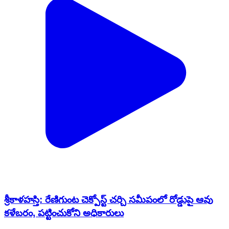
శ్రీకాళహస్తి: రేణిగుంట చెక్పోస్ట్ చర్చి సమీపంలో రోడ్డుపై ఆవు
కళేబరం, పట్టించుకోని అధికారులు