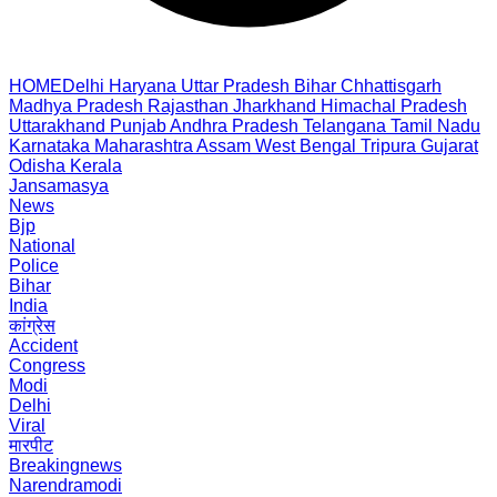
HOME
Delhi
Haryana
Uttar Pradesh
Bihar
Chhattisgarh
Madhya Pradesh
Rajasthan
Jharkhand
Himachal Pradesh
Uttarakhand
Punjab
Andhra Pradesh
Telangana
Tamil Nadu
Karnataka
Maharashtra
Assam
West Bengal
Tripura
Gujarat
Odisha
Kerala
Jansamasya
News
Bjp
National
Police
Bihar
India
कांग्रेस
Accident
Congress
Modi
Delhi
Viral
मारपीट
Breakingnews
Narendramodi