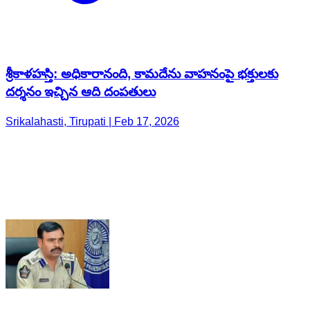
శ్రీకాళహస్తి: అధికారానంది, కామదేను వాహనంపై భక్తులకు
దర్శనం ఇచ్చిన ఆది దంపతులు
Srikalahasti, Tirupati | Feb 17, 2026