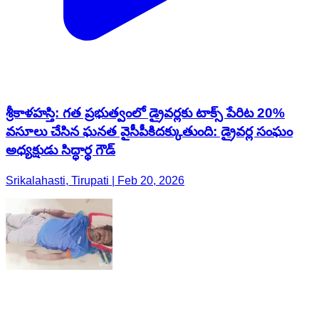
శ్రీకాళహస్తి: గత ప్రభుత్వంలో డ్రైవర్లకు టాక్స్ పేరిట 20%
వసూలు చేసిన ఘనత వైసీపీకిదక్కుతుంది: డ్రైవర్ల సంఘం
అధ్యక్షుడు సిద్ధార్థ గౌడ్
Srikalahasti, Tirupati | Feb 20, 2026