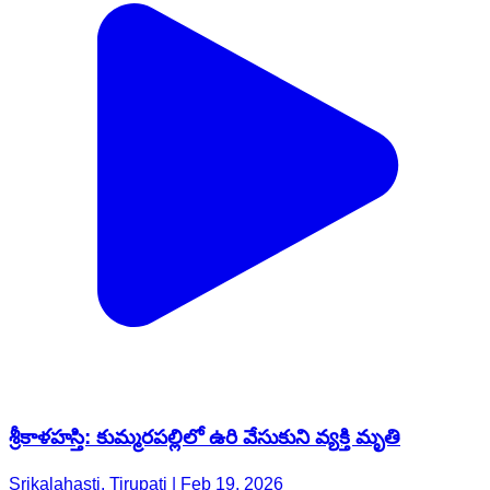
శ్రీకాళహస్తి: కుమ్మరపల్లిలో ఉరి వేసుకుని వ్యక్తి మృతి
Srikalahasti, Tirupati | Feb 19, 2026