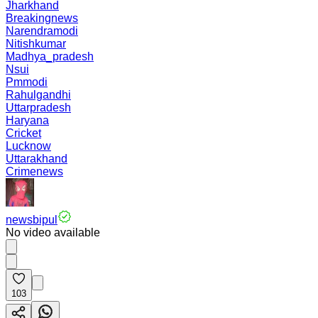
Jharkhand
Breakingnews
Narendramodi
Nitishkumar
Madhya_pradesh
Nsui
Pmmodi
Rahulgandhi
Uttarpradesh
Haryana
Cricket
Lucknow
Uttarakhand
Crimenews
newsbipul
No video available
103