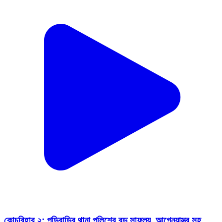
কোচবিহার ২: পুন্ডিবাড়ির থানা পুলিশের বড় সাফল্য, আগ্নেয়াস্ত্র সহ