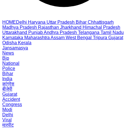
HOME
Delhi
Haryana
Uttar Pradesh
Bihar
Chhattisgarh
Madhya Pradesh
Rajasthan
Jharkhand
Himachal Pradesh
Uttarakhand
Punjab
Andhra Pradesh
Telangana
Tamil Nadu
Karnataka
Maharashtra
Assam
West Bengal
Tripura
Gujarat
Odisha
Kerala
Jansamasya
News
Bjp
National
Police
Bihar
India
कांग्रेस
बीजेपी
Gujarat
Accident
Congress
Modi
Delhi
Viral
मारपीट