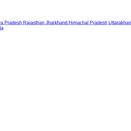
a Pradesh
Rajasthan
Jharkhand
Himachal Pradesh
Uttarakha
la