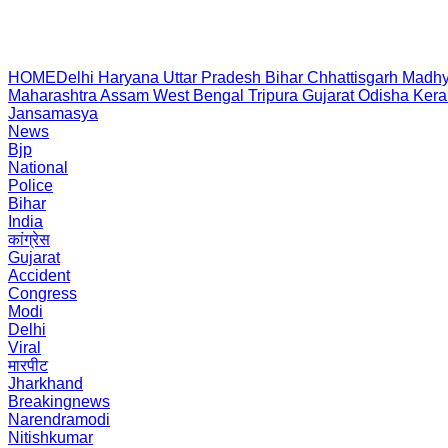
HOME
Delhi
Haryana
Uttar Pradesh
Bihar
Chhattisgarh
Madhy
Maharashtra
Assam
West Bengal
Tripura
Gujarat
Odisha
Kera
Jansamasya
News
Bjp
National
Police
Bihar
India
कांग्रेस
Gujarat
Accident
Congress
Modi
Delhi
Viral
मारपीट
Jharkhand
Breakingnews
Narendramodi
Nitishkumar