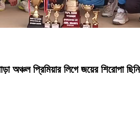
়া অঞ্চল প্রিমিয়ার লিগে জয়ের শিরোপা ছিন