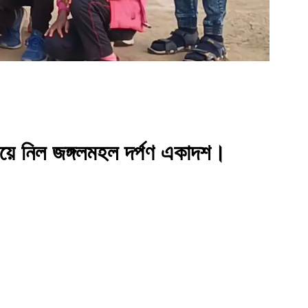
িয়ে নিল জঙ্গলমহল দর্পণ একাদশ।