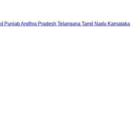
nd
Punjab
Andhra Pradesh
Telangana
Tamil Nadu
Karnataka