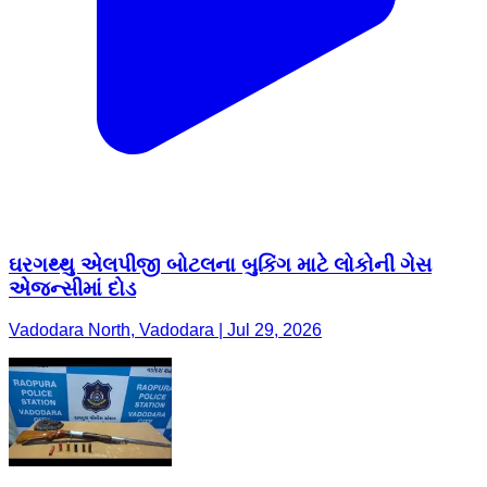
ઘરગથ્થુ એલપીજી બોટલના બુકિંગ માટે લોકોની ગેસ
એજન્સીમાં દોડ
Vadodara North, Vadodara | Jul 29, 2026