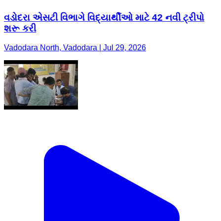
વડોદરા એસટી વિભાગે વિદ્યાર્થીઓ માટે 42 નવી ટ્રીપો
શરૂ કરી
Vadodara North, Vadodara | Jul 29, 2026