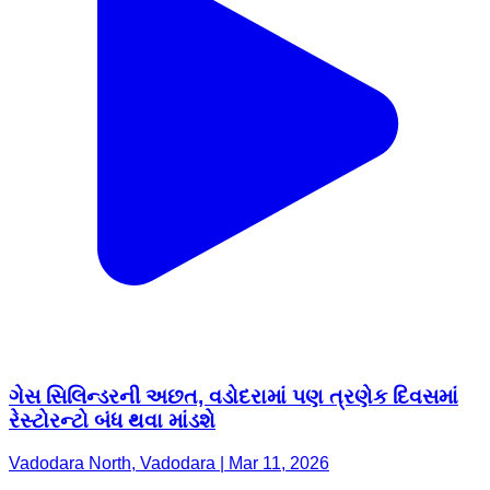
ગેસ સિલિન્ડરની અછત, વડોદરામાં પણ ત્રણેક દિવસમાં
રેસ્ટોરન્ટો બંધ થવા માંડશે
Vadodara North, Vadodara | Mar 11, 2026