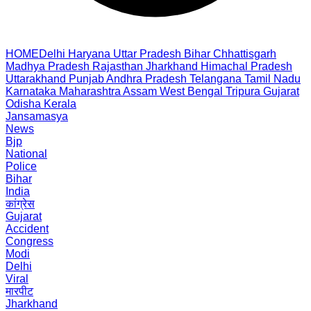
HOME
Delhi
Haryana
Uttar Pradesh
Bihar
Chhattisgarh
Madhya Pradesh
Rajasthan
Jharkhand
Himachal Pradesh
Uttarakhand
Punjab
Andhra Pradesh
Telangana
Tamil Nadu
Karnataka
Maharashtra
Assam
West Bengal
Tripura
Gujarat
Odisha
Kerala
Jansamasya
News
Bjp
National
Police
Bihar
India
कांग्रेस
Gujarat
Accident
Congress
Modi
Delhi
Viral
मारपीट
Jharkhand