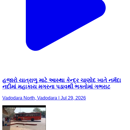
હજારો યાત્રાળુ માટે આસ્થા કેન્દ્ર ચાણોદ ખાતે નર્મદા
નદીમાં મહાકાય મગરના પડાવથી ભક્તોમાં ગભરાટ
Vadodara North, Vadodara | Jul 29, 2026