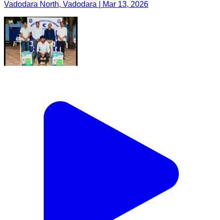
Vadodara North, Vadodara | Mar 13, 2026