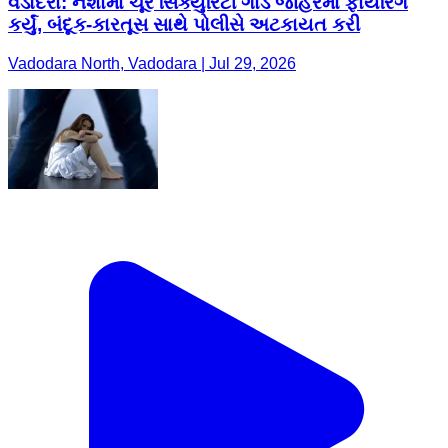
વડોદરા: નશામાં ચૂર સિક્યુરિટી ગાર્ડે જાહેરમાં ફાયરિંગ
કર્યું, બંદૂક-કારતૂસ સાથે પોલીસે અટકાયત કરી
Vadodara North, Vadodara | Jul 29, 2026