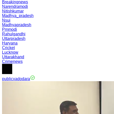
Breakingnews
Narendramodi
Nitishkumar
Madhya_pradesh
Nsui
Madhyapradesh
Pmmodi
Rahulgandhi
Uttarpradesh
Haryana
Cricket
Lucknow
Uttarakhand
Crimenews
publicvadodara