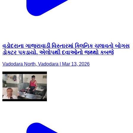
વડોદરાના ગાજરાવાડી વિસ્તારમાં ક્લિનિક ચલાવતો બોગસ
ડોક્ટર પકડાયો, એલોપથી દવાઓનો જથ્થો કબજે
Vadodara North, Vadodara | Mar 13, 2026