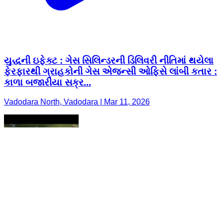
યુદ્ધની ઇફેક્ટ : ગેસ સિલિન્ડરની ડિલિવરી નીતિમાં થયેલા
ફેરફારથી ગ્રાહકોની ગેસ એજન્સી ઓફિસે લાંબી કતાર :
કાળા બજારીયા સક્ર...
Vadodara North, Vadodara | Mar 11, 2026