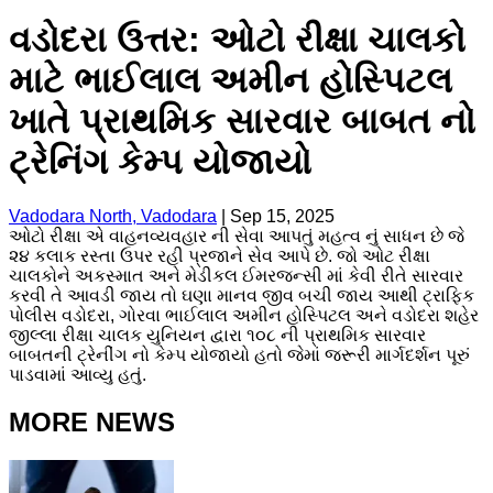
વડોદરા ઉત્તર: ઓટો રીક્ષા ચાલકો
માટે ભાઈલાલ અમીન હોસ્પિટલ
ખાતે પ્રાથમિક સારવાર બાબત નો
ટ્રેનિંગ કેમ્પ યોજાયો
Vadodara North, Vadodara
|
Sep 15, 2025
ઓટો રીક્ષા એ વાહનવ્યવહાર ની સેવા આપતું મહત્વ નું સાધન છે જે
૨૪ કલાક રસ્તા ઉપર રહી પ્રજાને સેવ આપે છે. જો ઓટ રીક્ષા
ચાલકોને અકસ્માત અને મેડીકલ ઈમરજન્સી માં કેવી રીતે સારવાર
કરવી તે આવડી જાય તો ઘણા માનવ જીવ બચી જાય આથી ટ્રાફિક
પોલીસ વડોદરા, ગોરવા ભાઈલાલ અમીન હોસ્પિટલ અને વડોદરા શહેર
જીલ્લા રીક્ષા ચાલક યુનિયન દ્વારા ૧૦૮ ની પ્રાથમિક સારવાર
બાબતની ટ્રેનીંગ નો કેમ્પ યોજાયો હતો જેમાં જરૂરી માર્ગદર્શન પૂરું
પાડવામાં આવ્યુ હતું.
MORE NEWS