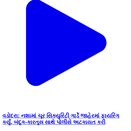
વડોદરા: નશામાં ચૂર સિક્યુરિટી ગાર્ડે જાહેરમાં ફાયરિંગ
કર્યું, બંદૂક-કારતૂસ સાથે પોલીસે અટકાયત કરી