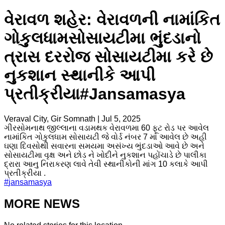
વેરાવળ શહેર: વેરાવળની નામાંકિત
ગોકુલધામસોસાયટીમા ભુંદડાનો
ત્રાસ દરરોજ સોસાયટીમા કરે છે
નુકશાન સ્થાનીકે આપી
પ્રતીક્રીયા#Jansamasya
Veraval City, Gir Somnath
|
Jul 5, 2025
ગીરસોમનાથ જીલ્લાના વડામથક વેરાવળમા 60 ફૂટ રોડ પર આવેલ
નામાંકિત ગોકુલધામ સોસાયટી જે વોર્ડ નંબર 7 મા આવેલ છે અહી
ઘણા દિવસોથી સવારના સમયમા અસંખ્ય ભુંદડાઓ આવે છે અને
સોસાયટીમા વૃક્ષ અને છોડ ને ખોદીને નુકશાન પહોંચાડે છે પાલીકા
દ્રારા આનુ નિરાકરણ લાવે તેવી સ્થાનીકોની માંગ 10 કલાકે આપી
પ્રતીક્રીયા .
#
jansamasya
MORE NEWS