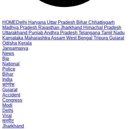
HOME
Delhi
Haryana
Uttar Pradesh
Bihar
Chhattisgarh
Madhya Pradesh
Rajasthan
Jharkhand
Himachal Pradesh
Uttarakhand
Punjab
Andhra Pradesh
Telangana
Tamil Nadu
Karnataka
Maharashtra
Assam
West Bengal
Tripura
Gujarat
Odisha
Kerala
Jansamasya
News
Bjp
National
Police
Bihar
India
कांग्रेस
Gujarat
Accident
Congress
Modi
Delhi
Viral
मारपीट
Jharkhand