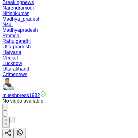
Breakingnews
Narendramodi
Nitishkumar
Madhya_pradesh
Nsui
Madhyapradesh
Pmmodi
Rahulgandhi
Uttarpradesh
Haryana
Cricket
Lucknow
Uttarakhand
Crimenews
miteshpress1982
No video available
1