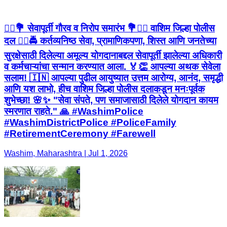
👮‍♂️💐 सेवापूर्ती गौरव व निरोप समारंभ 💐👮‍♀️ वाशिम जिल्हा पोलीस
दल 👮‍♂️🚔 कर्तव्यनिष्ठ सेवा, प्रामाणिकपणा, शिस्त आणि जनतेच्या
सुरक्षेसाठी दिलेल्या अमूल्य योगदानाबद्दल सेवापूर्ती झालेल्या अधिकारी
व कर्मचाऱ्यांचा सन्मान करण्यात आला. 🏅👏 आपल्या अथक सेवेला
सलाम! 🇮🇳 आपल्या पुढील आयुष्यात उत्तम आरोग्य, आनंद, समृद्धी
आणि यश लाभो, हीच वाशिम जिल्हा पोलीस दलाकडून मनःपूर्वक
शुभेच्छा! 🌸✨ "सेवा संपते, पण समाजासाठी दिलेले योगदान कायम
स्मरणात राहते." 🙏 #WashimPolice
#WashimDistrictPolice #PoliceFamily
#RetirementCeremony #Farewell
Washim, Maharashtra | Jul 1, 2026