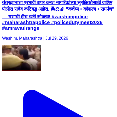
तंत्रज्ञानाचा प्रभावी वापर करत नागरिकांच्या सुरक्षिततेसाठी वाशिम
पोलीस सदैव कटिबद्ध आहेत. 🚔⚖️🔬 "कर्तव्य • कौशल्य • समर्पण"
— यशाची हीच खरी ओळख! #washimpolice
#maharashtrapolice #policedutymeet2026
#amravatirange
Washim, Maharashtra | Jul 29, 2026