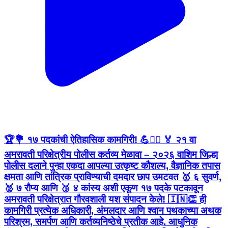
🏆💐 १७ पदकांची ऐतिहासिक कामगिरी! 💪👮‍♂️ 🏅 २१ वा
अमरावती परिक्षेत्रीय पोलीस कर्तव्य मेळावा – २०२६ वाशिम जिल्हा
पोलीस दलाने पुन्हा एकदा आपल्या उत्कृष्ट कौशल्य, वैज्ञानिक तपास
क्षमता आणि तांत्रिक प्राविण्याची दमदार छाप उमटवत 🥇 ६ सुवर्ण,
🥈 ७ रौप्य आणि 🥉 ४ कांस्य अशी एकूण १७ पदके पटकावून
अमरावती परिक्षेत्रात गौरवशाली यश संपादन केले! 🇮🇳👏 ही
कामगिरी प्रत्येक अधिकारी, अंमलदार आणि श्वान पथकाच्या अथक
परिश्रम, समर्पण आणि कर्तव्यनिष्ठेचे प्रतीक आहे. आधुनिक