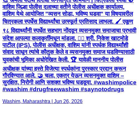
🎨 अंमली पदार्थ विरोधी जनजागृती अभियान | चित्रकला स्पर्धा 🚫
वाशिम जिल्हा पोलीस दलाच्या वतीने पोलीस अधीक्षक कार्यालय,
वाशिम येथे आयोजित "व्यसन सोडा, भविष्य घडवा" या विषयावरील
चित्रकला स्पर्धेस विद्यार्थ्यांचा उत्स्फूर्त प्रतिसाद लाभला. 🖌️ एकूण
९८ विद्यार्थ्यांनी स्पर्धेत सहभाग नोंदवून व्यसनमुक्त समाजाचा प्रभावी
संदेश आपल्या कलाकृतींमधून मांडला. 👮‍♂️ श्री. निकेश खाटमोडे
पाटील (IPS), पोलीस अधीक्षक, वाशिम यांनी स्पर्धक विद्यार्थ्यांशी
संवाद साधून त्यांचे कौतुक केले व व्यसनमुक्त समाज घडविण्यासाठी
युवकांची भूमिका अधोरेखित केली. 🏆 यावेळी माननीय पोलीस
अधीक्षक यांच्या हस्ते विजेत्या स्पर्धकांना पुरस्कार प्रदान करून
गौरविण्यात आले. 🤝 चला, एकत्र येऊन व्यसनमुक्त वाशिम –
सुरक्षित, निरोगी आणि सशक्त भविष्य घडवूया. #washimpolice
#washim #drugfreewashim #saynotodrugs
Washim, Maharashtra | Jun 26, 2026