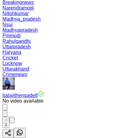
Breakingnews
Narendramodi
Nitishkumar
Madhya_pradesh
Nsui
Madhyapradesh
Pmmodi
Rahulgandhi
Uttarpradesh
Haryana
Cricket
Lucknow
Uttarakhand
Crimenews
balajithengade8
No video available
1