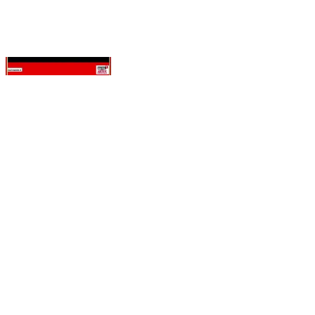
वाशिम-हिंगोली महामार्गावर शिवाई बसचा भीषण अपघात
#WashimAccident #BusAccident #ShivaiBus