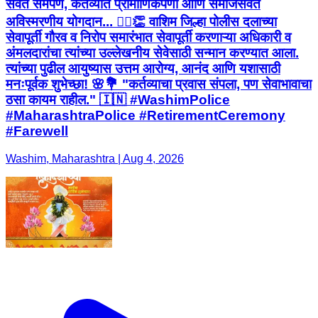
सेवेत समर्पण, कर्तव्यात प्रामाणिकपणा आणि समाजसेवेत
अविस्मरणीय योगदान... 👮‍♂️👏 वाशिम जिल्हा पोलीस दलाच्या
सेवापूर्ती गौरव व निरोप समारंभात सेवापूर्ती करणाऱ्या अधिकारी व
अंमलदारांचा त्यांच्या उल्लेखनीय सेवेसाठी सन्मान करण्यात आला.
त्यांच्या पुढील आयुष्यास उत्तम आरोग्य, आनंद आणि यशासाठी
मनःपूर्वक शुभेच्छा! 🌸💐 "कर्तव्याचा प्रवास संपला, पण सेवाभावाचा
ठसा कायम राहील." 🇮🇳 #WashimPolice
#MaharashtraPolice #RetirementCeremony
#Farewell
Washim, Maharashtra | Aug 4, 2026