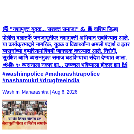
🚭 "नशामुक्त युवक... सशक्त समाज!" 💪 🚔 वाशिम जिल्हा
पोलीस दलातर्फे जनजागृतीपर नशामुक्ती अभियान राबविण्यात आले.
या कार्यक्रमाद्वारे नागरिक, युवक व विद्यार्थ्यांना अमली पदार्थ व इतर
व्यसनांच्या दुष्परिणामांविषयी जागरूक करण्यात आले. निरोगी,
सुरक्षित आणि व्यसनमुक्त समाज घडविण्याचा संदेश देण्यात आला.
📢📚 ✨ व्यसनाला नकार द्या... उज्ज्वल भविष्याला होकार द्या! 🙌
#washimpolice #maharashtrapolice
#nashamukti #drugfreeindia
Washim, Maharashtra | Aug 6, 2026