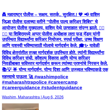
🚔 महाराष्ट्र पोलीस – सक्षम. सतर्क.. सुरक्षित.! 💙 📢 वाशिम
जिल्हा पोलीस दलाच्या वतीने "पोलीस पाल्य करिअर शिबिर" चे
आयोजन पोलीस मुख्यालय, वाशिम येथे उत्साहात संपन्न झाले. 👮‍♂️
👮‍♀️ या शिबिरामध्ये अप्पर पोलीस अधीक्षक लता फड मॅडम यांनी
उपस्थित विद्यार्थ्यांना करिअर नियोजन, स्पर्धा परीक्षा, उच्च शिक्षण
आणि यशस्वी भविष्यासाठी मोलाचे मार्गदर्शन केले. 🎓✨ यावेळी
विविध क्षेत्रांतील तज्ज्ञ मार्गदर्शक उपस्थित होते. त्यांनी विद्यार्थ्यांना
विविध करिअर संधी, कौशल्य विकास आणि योग्य करिअर
निवडीबाबत सविस्तर मार्गदर्शन करून त्यांच्या प्रश्नांचे निरसन केले.
📚💡 🌟 योग्य मार्गदर्शन, योग्य दिशा आणि उज्ज्वल भविष्याकडे एक
महत्त्वाचे पाऊल! 🚀 #washimpolice
#maharashtrapolice #careercamp
#careerguidance #studentguidance
Washim, Maharashtra | Aug 6, 2026