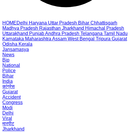
HOME
Delhi
Haryana
Uttar Pradesh
Bihar
Chhattisgarh
Madhya Pradesh
Rajasthan
Jharkhand
Himachal Pradesh
Uttarakhand
Punjab
Andhra Pradesh
Telangana
Tamil Nadu
Karnataka
Maharashtra
Assam
West Bengal
Tripura
Gujarat
Odisha
Kerala
Jansamasya
News
Bjp
National
Police
Bihar
India
कांग्रेस
Gujarat
Accident
Congress
Modi
Delhi
Viral
मारपीट
Jharkhand