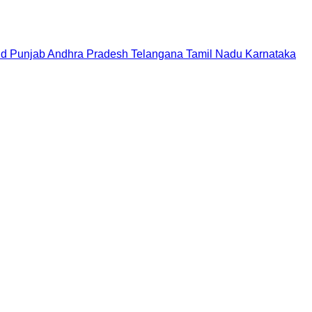
nd
Punjab
Andhra Pradesh
Telangana
Tamil Nadu
Karnataka