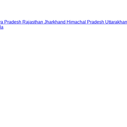
a Pradesh
Rajasthan
Jharkhand
Himachal Pradesh
Uttarakha
la