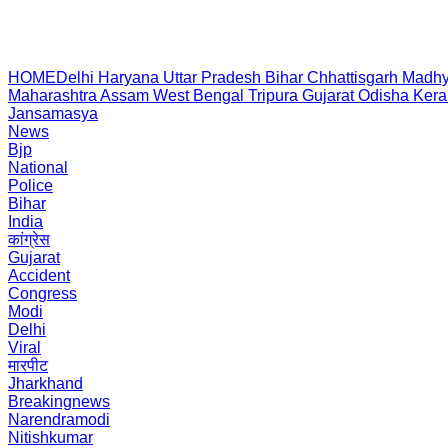
HOME
Delhi
Haryana
Uttar Pradesh
Bihar
Chhattisgarh
Madhy
Maharashtra
Assam
West Bengal
Tripura
Gujarat
Odisha
Kera
Jansamasya
News
Bjp
National
Police
Bihar
India
कांग्रेस
Gujarat
Accident
Congress
Modi
Delhi
Viral
मारपीट
Jharkhand
Breakingnews
Narendramodi
Nitishkumar