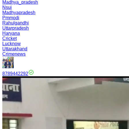
Madhya_pradesh
Nsui
Madhyapradesh
Pmmodi
Rahulgandhi
Uttarpradesh
Haryana
Cricket
Lucknow
Uttarakhand
Crimenews
8789442292