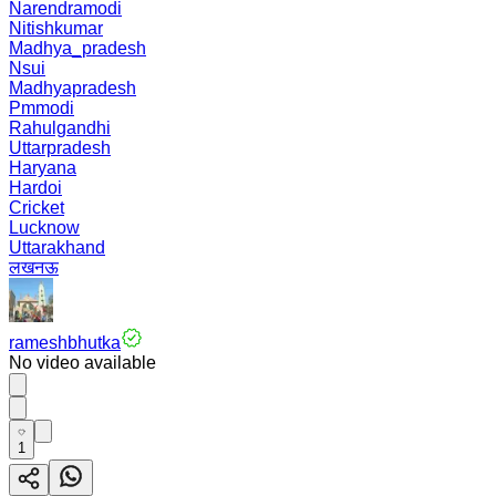
Narendramodi
Nitishkumar
Madhya_pradesh
Nsui
Madhyapradesh
Pmmodi
Rahulgandhi
Uttarpradesh
Haryana
Hardoi
Cricket
Lucknow
Uttarakhand
लखनऊ
rameshbhutka
No video available
1