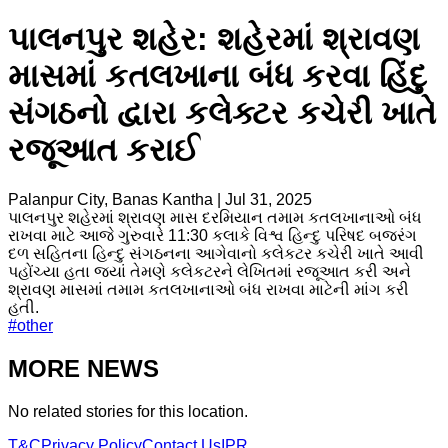
પાલનપુર શહેર: શહેરમાં શ્રાવણ
માસમાં કતલખાના બંધ કરવા હિંદુ
સંગઠનો દ્વારા કલેક્ટર કચેરી ખાતે
રજૂઆત કરાઈ
Palanpur City, Banas Kantha
|
Jul 31, 2025
પાલનપુર શહેરમાં શ્રાવણ માસ દરમિયાન તમામ કતલખાનાઓ બંધ
રાખવા માટે આજે ગુરુવારે 11:30 કલાકે વિશ્વ હિન્દુ પરિષદ બજરંગ
દળ સહિતના હિન્દુ સંગઠનના આગેવાનો કલેકટર કચેરી ખાતે આવી
પહોંચ્યા હતા જ્યાં તેમણે કલેકટરને લેખિતમાં રજૂઆત કરી અને
શ્રાવણ માસમાં તમામ કતલખાનાઓ બંધ રાખવા માટેની માંગ કરી
હતી.
#
other
MORE NEWS
No related stories for this location.
T&C
Privacy Policy
Contact Us
IPR