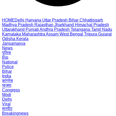
HOME
Delhi
Haryana
Uttar Pradesh
Bihar
Chhattisgarh
Madhya Pradesh
Rajasthan
Jharkhand
Himachal Pradesh
Uttarakhand
Punjab
Andhra Pradesh
Telangana
Tamil Nadu
Karnataka
Maharashtra
Assam
West Bengal
Tripura
Gujarat
Odisha
Kerala
Jansamasya
News
पुलिस
Bjp
National
Police
Bihar
India
कांग्रेस
भाजपा
Congress
Modi
Delhi
Viral
मारपीट
Breakingnews