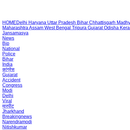
HOME
Delhi
Haryana
Uttar Pradesh
Bihar
Chhattisgarh
Madhy
Maharashtra
Assam
West Bengal
Tripura
Gujarat
Odisha
Kera
Jansamasya
News
Bjp
National
Police
Bihar
India
कांग्रेस
Gujarat
Accident
Congress
Modi
Delhi
Viral
मारपीट
Jharkhand
Breakingnews
Narendramodi
Nitishkumar