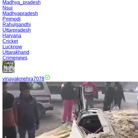
Madhya_pradesh
Nsui
Madhyapradesh
Pmmodi
Rahulgandhi
Uttarpradesh
Haryana
Cricket
Lucknow
Uttarakhand
Crimenews
vinayakmehra7078