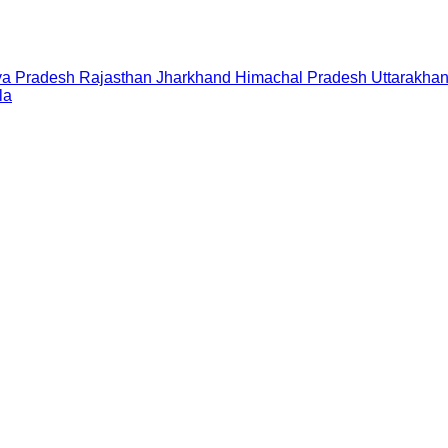
a Pradesh
Rajasthan
Jharkhand
Himachal Pradesh
Uttarakha
la