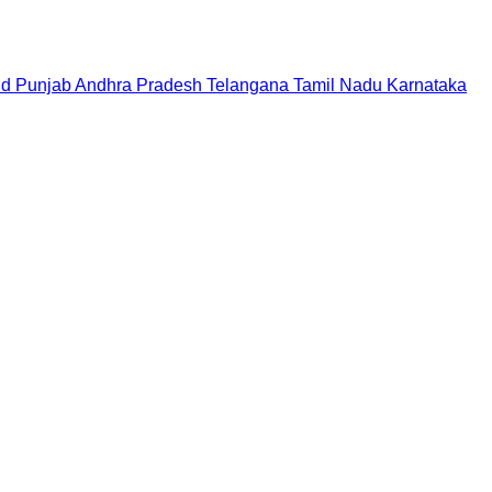
nd
Punjab
Andhra Pradesh
Telangana
Tamil Nadu
Karnataka