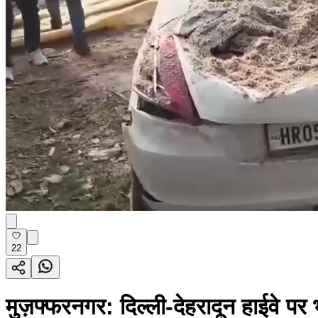
22
मुज़फ्फरनगर: दिल्ली-देहरादून हाईवे प