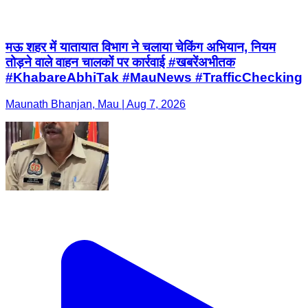
मऊ शहर में यातायात विभाग ने चलाया चेकिंग अभियान, नियम
तोड़ने वाले वाहन चालकों पर कार्रवाई #खबरेंअभीतक
#KhabareAbhiTak #MauNews #TrafficChecking
Maunath Bhanjan, Mau | Aug 7, 2026