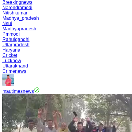
Breakingnews
Narendramodi
Nitishkumar
Madhya_pradesh
Nsui
Madhyapradesh
Pmmodi
Rahulgandhi
Uttarpradesh
Haryana
Cricket
Lucknow
Uttarakhand
Crimenews
mautimesnews