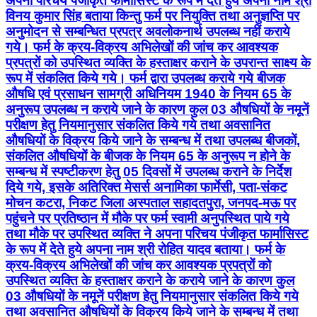
अपना परिचय पंजीकृत फार्मासिस्ट के रूप में देते हुये अपना नाम श्री
विनय कुमार सिंह बताया किन्तु फर्म पर नियुक्ति तथा अनुज्ञप्ति पर
अनुमोदन से सम्बन्धित प्रपत्र अवलोकनार्थ उपलब्ध नहीं कराये
गये। फर्म के क्रय-विक्रय अभिलेखों की जांच कर आवश्यक
प्रपत्रों को उपस्थित व्यक्ति के हस्ताक्षर कराने के उपरान्त साक्ष्य के
रूप में संकलित किये गये। फर्म द्वारा उपलब्ध कराये गये बीजक
औषधि एवं प्रसाधन सामग्री अधिनियम 1940 के नियम 65 के
अनुरूप उपलब्ध न कराये जाने के कारण कुल 03 औषधियों के नमूनें
परीक्षण हेतु नियमानुसार संकलित किये गये तथा अवसानित
औषधियों के विक्रय किये जाने के सम्बन्ध में तथा उपलब्ध बीजकों,
संकलित औषधियों के बीजक के नियम 65 के अनुरूप न होने के
सम्बन्ध में स्पष्टीकरण हेतु 05 दिवसों में उपलब्ध कराने के निर्देश
दिये गये, इसके अतिरिक्त मेसर्स अनामिका फार्मेसी, पता-संकट
मोचन कटरा, निकट जिला अस्पताल सहादतपुरा, जनपद-मऊ पर
पहुंचने पर प्रतिष्ठान में मौके पर फर्म स्वामी अनुपस्थित पाये गये
तथा मौके पर उपस्थित व्यक्ति ने अपना परिचय पंजीकृत फार्मासिस्ट
के रूप में देते हुये अपना नाम श्री रोहित यादव बताया। फर्म के
क्रय-विक्रय अभिलेखों की जांच कर आवश्यक प्रपत्रों को
उपस्थित व्यक्ति के हस्ताक्षर कराने के कराये जाने के कारण कुल
03 औषधियों के नमूनें परीक्षण हेतु नियमानुसार संकलित किये गये
तथा अवसानित औषधियों के विक्रय किये जाने के सम्बन्ध में तथा