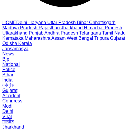
HOME
Delhi
Haryana
Uttar Pradesh
Bihar
Chhattisgarh
Madhya Pradesh
Rajasthan
Jharkhand
Himachal Pradesh
Uttarakhand
Punjab
Andhra Pradesh
Telangana
Tamil Nadu
Karnataka
Maharashtra
Assam
West Bengal
Tripura
Gujarat
Odisha
Kerala
Jansamasya
News
Bjp
National
Police
Bihar
India
कांग्रेस
Gujarat
Accident
Congress
Modi
Delhi
Viral
मारपीट
Jharkhand