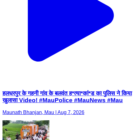
हलधरपुर के गहनी गांव के बलवंत ह*त्या*कां*ड का पुलिस ने किया
खुलासा Video! #MauPolice #MauNews #Mau
Maunath Bhanjan, Mau | Aug 7, 2026