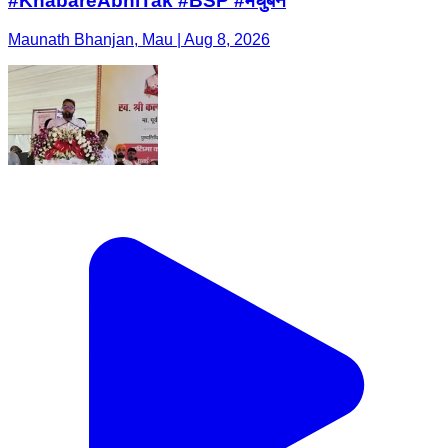
#KhabareAbhiTak #BSP #मधुबन
Maunath Bhanjan, Mau | Aug 8, 2026