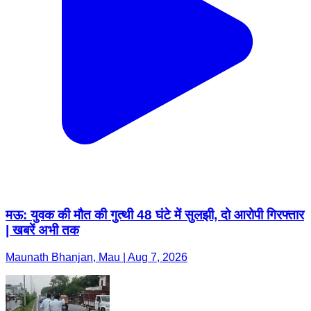
मऊ: युवक की मौत की गुत्थी 48 घंटे में सुलझी, दो आरोपी गिरफ्तार
| खबरें अभी तक
Maunath Bhanjan, Mau | Aug 7, 2026