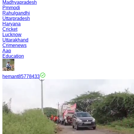
Madhyapradesh
Pmmodi
Rahulgandhi
Uttarpradesh
Haryana
Cricket
Lucknow
Uttarakhand
Crimenews
Aap
Education
hemant85778433