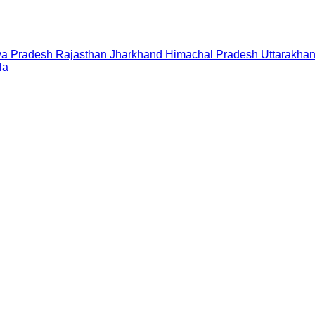
a Pradesh
Rajasthan
Jharkhand
Himachal Pradesh
Uttarakha
la