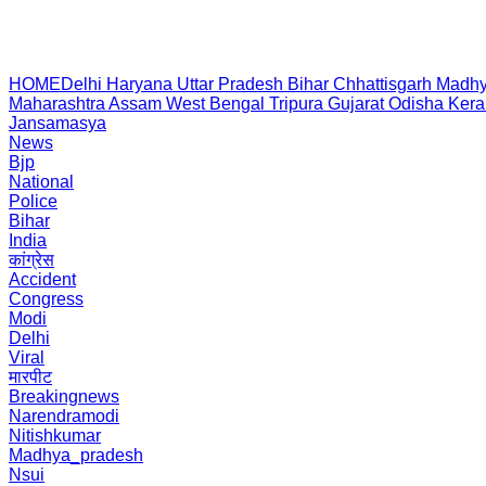
HOME
Delhi
Haryana
Uttar Pradesh
Bihar
Chhattisgarh
Madhy
Maharashtra
Assam
West Bengal
Tripura
Gujarat
Odisha
Kera
Jansamasya
News
Bjp
National
Police
Bihar
India
कांग्रेस
Accident
Congress
Modi
Delhi
Viral
मारपीट
Breakingnews
Narendramodi
Nitishkumar
Madhya_pradesh
Nsui