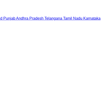
nd
Punjab
Andhra Pradesh
Telangana
Tamil Nadu
Karnataka