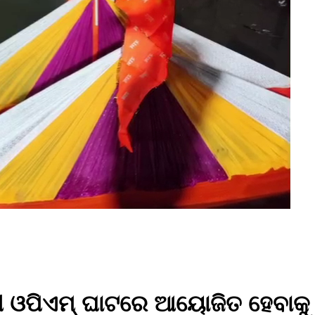
 ଓପିଏମ୍ ଘାଟରେ ଆୟୋଜିତ ହେବାକୁ