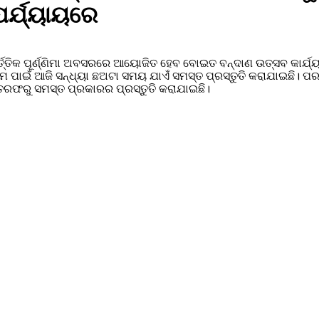
ପର୍ଯ୍ୟାୟରେ
ର୍ତ୍ତିକ ପୂର୍ଣ୍ଣିମା ଅବସରରେ ଆୟୋଜିତ ହେବ ବୋଇତ ବନ୍ଦାଣ ଉତ୍ସବ କାର୍
ପାଇଁ ଆଜି ସନ୍ଧ୍ୟା ଛଅଟା ସମୟ ଯାଏଁ ସମସ୍ତ ପ୍ରସ୍ତୁତି କରାଯାଇଛି। ପରମ୍
ରଫରୁ ସମସ୍ତ ପ୍ରକାରର ପ୍ରସ୍ତୁତି କରାଯାଇଛି।