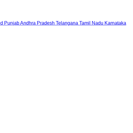
nd
Punjab
Andhra Pradesh
Telangana
Tamil Nadu
Karnataka