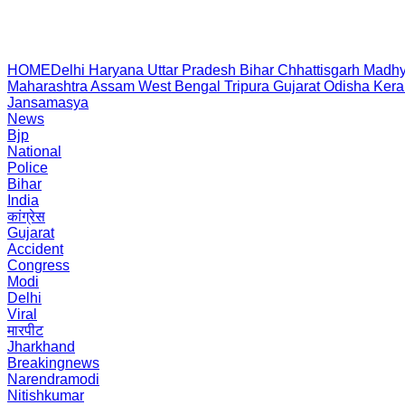
HOME
Delhi
Haryana
Uttar Pradesh
Bihar
Chhattisgarh
Madhy
Maharashtra
Assam
West Bengal
Tripura
Gujarat
Odisha
Kera
Jansamasya
News
Bjp
National
Police
Bihar
India
कांग्रेस
Gujarat
Accident
Congress
Modi
Delhi
Viral
मारपीट
Jharkhand
Breakingnews
Narendramodi
Nitishkumar