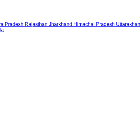
a Pradesh
Rajasthan
Jharkhand
Himachal Pradesh
Uttarakha
la