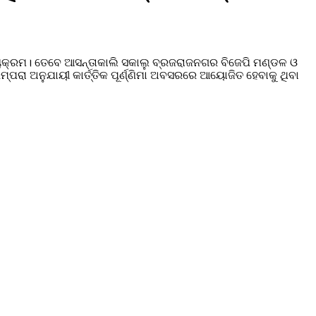
ଯ୍ୟକ୍ରମ। ତେବେ ଆସନ୍ତାକାଲି ସକାଲୁ ବ୍ରଜରାଜନଗର ବିଜେପି ମଣ୍ଡଳ ଓ
ପରା ଅନୁଯାୟୀ କାର୍ତ୍ତିକ ପୂର୍ଣ୍ଣିମା ଅବସରରେ ଆୟୋଜିତ ହେବାକୁ ଥିବା