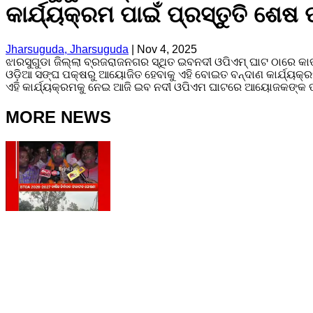
କାର୍ଯ୍ୟକ୍ରମ ପାଇଁ ପ୍ରସ୍ତୁତି ଶେଷ 
Jharsuguda, Jharsuguda
|
Nov 4, 2025
ଝାରସୁଗୁଡା ଜିଲ୍ଲା ବ୍ରଜରାଜନଗର ସ୍ଥିତ ଇବନଦୀ ଓପିଏମ୍ ଘାଟ ଠାରେ କା
ଓଡ଼ିଆ ସଙ୍ଘ ପକ୍ଷରୁ ଆୟୋଜିତ ହେବାକୁ ଏହି ବୋଇତ ବନ୍ଦାଣ କାର୍ଯ୍ୟକ୍ରମ 
ଏହି କାର୍ଯ୍ୟକ୍ରମକୁ ନେଇ ଆଜି ଇବ ନଦୀ ଓପିଏମ ଘାଟରେ ଆୟୋଜକଙ୍କ ତ
MORE NEWS