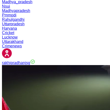
Madhya_pradesh
Nsui
Madhyapradesh
Pmmodi
Rahulgandhi
Uttarpradesh
Haryana
Cricket
Lucknow
Uttarakhand
Crimenews
rakhipradhanjsg