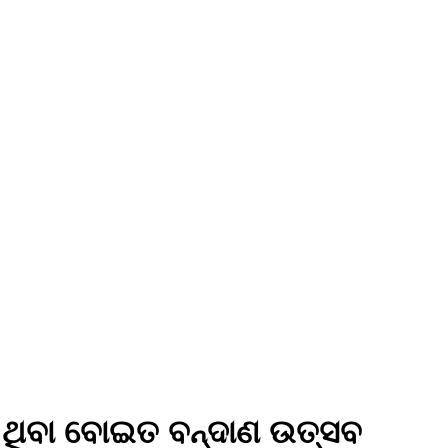
 ଥିବା ବୋଇତ ବନ୍ଦାଣ ଉତ୍ସବ