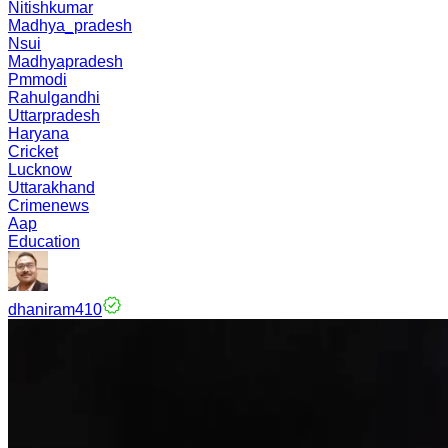
Nitishkumar
Madhya_pradesh
Nsui
Madhyapradesh
Pmmodi
Rahulgandhi
Uttarpradesh
Haryana
Cricket
Lucknow
Uttarakhand
Crimenews
Aap
Education
dhaniram410