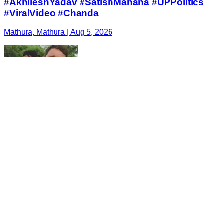
#AkhileshYadav #SatishMahana #UPPolitics
#ViralVideo #Chanda
Mathura, Mathura | Aug 5, 2026