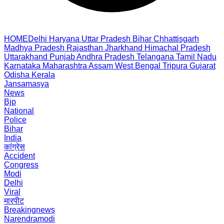
HOME
Delhi
Haryana
Uttar Pradesh
Bihar
Chhattisgarh
Madhya Pradesh
Rajasthan
Jharkhand
Himachal Pradesh
Uttarakhand
Punjab
Andhra Pradesh
Telangana
Tamil Nadu
Karnataka
Maharashtra
Assam
West Bengal
Tripura
Gujarat
Odisha
Kerala
Jansamasya
News
Bjp
National
Police
Bihar
India
कांग्रेस
Accident
Congress
Modi
Delhi
Viral
मारपीट
Breakingnews
Narendramodi