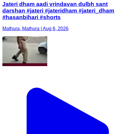
Jateri dham aadi vrindavan dulbh sant
darshan #jateri #jateridham #jateri_dham
#hasanbihari #shorts
Mathura, Mathura | Aug 6, 2026