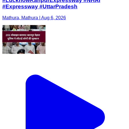
#LucknowKanpurExpressway #NHAI
#Expressway #UttarPradesh
Mathura, Mathura | Aug 6, 2026