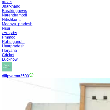
मारपीट
Jharkhand
Breakingnews
Narendramodi
Nitishkumar
Madhya_pradesh
Nsui
उत्तरप्रदेश
Pmmodi
Rahulgandhi
Uttarpradesh
Haryana
Cricket
Lucknow
dilipverma3500