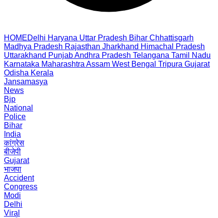
HOME
Delhi
Haryana
Uttar Pradesh
Bihar
Chhattisgarh
Madhya Pradesh
Rajasthan
Jharkhand
Himachal Pradesh
Uttarakhand
Punjab
Andhra Pradesh
Telangana
Tamil Nadu
Karnataka
Maharashtra
Assam
West Bengal
Tripura
Gujarat
Odisha
Kerala
Jansamasya
News
Bjp
National
Police
Bihar
India
कांग्रेस
बीजेपी
Gujarat
भाजपा
Accident
Congress
Modi
Delhi
Viral