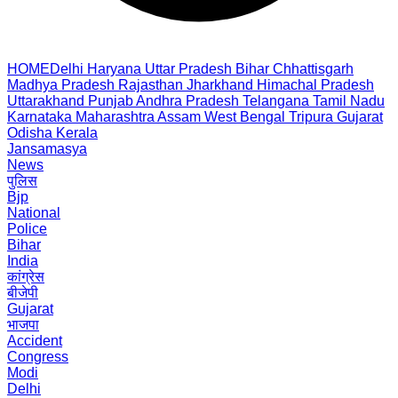
HOME
Delhi
Haryana
Uttar Pradesh
Bihar
Chhattisgarh
Madhya Pradesh
Rajasthan
Jharkhand
Himachal Pradesh
Uttarakhand
Punjab
Andhra Pradesh
Telangana
Tamil Nadu
Karnataka
Maharashtra
Assam
West Bengal
Tripura
Gujarat
Odisha
Kerala
Jansamasya
News
पुलिस
Bjp
National
Police
Bihar
India
कांग्रेस
बीजेपी
Gujarat
भाजपा
Accident
Congress
Modi
Delhi