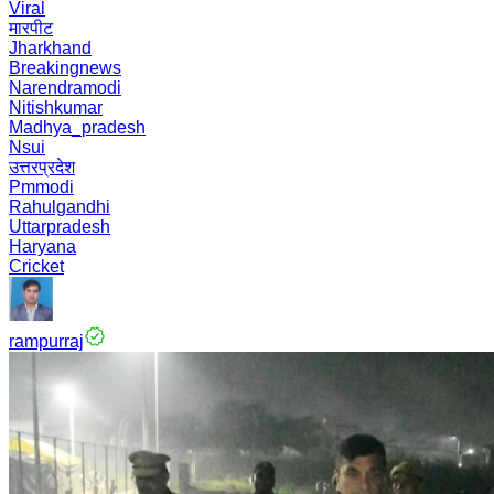
Viral
मारपीट
Jharkhand
Breakingnews
Narendramodi
Nitishkumar
Madhya_pradesh
Nsui
उत्तरप्रदेश
Pmmodi
Rahulgandhi
Uttarpradesh
Haryana
Cricket
rampurraj