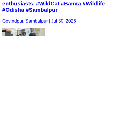
enthusiasts. #WildCat #Bamra #Wildlife
#Odisha #Sambalpur
Govindpur, Sambalpur | Jul 30, 2026