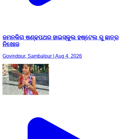
ଜମନକିରା ଷଣ୍ଢପଥର ହାଇସ୍କୁଲ ହଷ୍ଟେଲ ରୁ ଛାତ୍ର
ନିଖୋଜ
Govindpur, Sambalpur | Aug 4, 2026