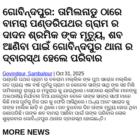
ଗୋବିନ୍ଦପୁର: ତାମିଲନାଡୁ ଠାରେ
ବାମରା ପଣ୍ଡରିପଥର ଗ୍ରାମ ର
ଦାଦନ ଶ୍ରମିକ ଙ୍କ ମୃତ୍ୟୁ, ଶବ
ଆଣିବା ପାଇଁ ଗୋବିନ୍ଦପୁର ଥାନା ର
ଦ୍ବାରସ୍ଥ ହେଲେ ପରିବାର
Govindpur, Sambalpur
|
Oct 31, 2025
ପଣ୍ଡରି ପଥର ଗ୍ରାମ ର ବଳରାମ ମଲ୍ଲିକ ଙ୍କ ପୁଅ ସରୋଜ ମଲ୍ଲିକ
ଗତ ପ୍ରାୟ ଏକ ବର୍ଷ ପୂର୍ବରୁ ଗ୍ରାମ ର କେତେକ ସାଙ୍ଗ ସାଥି ଙ୍କ ସହ ମିଶି
ତାମିଲନାଡୁ ରାଜ୍ୟ ର ମଦୁରାଇ କୁ ଯାଇଥିଲେ। ସେଠାରେ ଶ୍ରମିକ ମାନଙ୍କୁ
ଅକଥନୀୟ ନିର୍ଯାତନା ଦିଆ ଯାଉଥିବା ବେଳେ ତାଙ୍କ ସାଙ୍ଗ ସାଥୀ ମାନେ
କିଛି ମାସ ପୂର୍ବରୁ ନିଜ ଘର କୁ ଫେରି ଆସିଥିଲେ। ଅନ୍ୟ ଅଟେ ସରୋଜ କୁ
ତାଙ୍କ ମାଲିକ ଛାଡ଼ି ନ ଥିଲେ। ଗତ ବୁଧବାର ଦିନ ତାଙ୍କ ମୃତ୍ୟୁ ହୋଇ ଥିବା
ଜଣାପଡିଛି। ତାଙ୍କ ଶବ ବାମରା ଆଣିବା ପାଇଁ ତାଙ୍କ ପରିବାର ଲୋକ
ଶୁକ୍ରବାର ଗୋବିନ୍ଦପୁର ଥାନାର ଦ୍ବାରସ୍ଥ ହୋଇଛନ୍ତି।
MORE NEWS