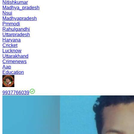
Nitishkumar
Madhya_pradesh
Nsui
Madhyapradesh
Pmmodi
Rahulgandhi
Uttarpradesh
Haryana
Cricket
Lucknow
Uttarakhand
Crimenews
Aap
Education
9937766039