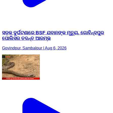
ସଡ଼କ ଦୁର୍ଘଟଣାରେ BSF ଯବାନଙ୍କ ମୃତ୍ୟୁ, ଗୋବିନ୍ଦପୁର
ପୋଲିସର ତଦନ୍ତ ଆରମ୍ଭ
Govindpur, Sambalpur | Aug 6, 2026