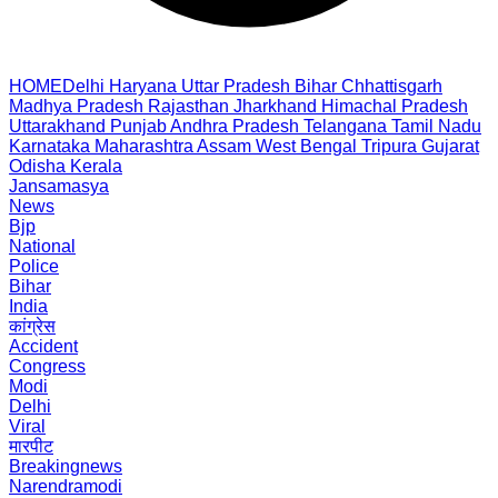
HOME
Delhi
Haryana
Uttar Pradesh
Bihar
Chhattisgarh
Madhya Pradesh
Rajasthan
Jharkhand
Himachal Pradesh
Uttarakhand
Punjab
Andhra Pradesh
Telangana
Tamil Nadu
Karnataka
Maharashtra
Assam
West Bengal
Tripura
Gujarat
Odisha
Kerala
Jansamasya
News
Bjp
National
Police
Bihar
India
कांग्रेस
Accident
Congress
Modi
Delhi
Viral
मारपीट
Breakingnews
Narendramodi