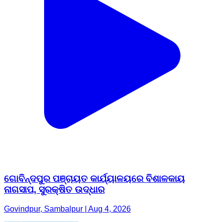
ଗୋବିନ୍ଦପୁର ପଞ୍ଚାୟତ କାର୍ଯ୍ୟାଳୟରେ ବିଶାଳକାୟ
ନାଗସାପ, ସୁରକ୍ଷିତ ଉଦ୍ଧାର
Govindpur, Sambalpur | Aug 4, 2026