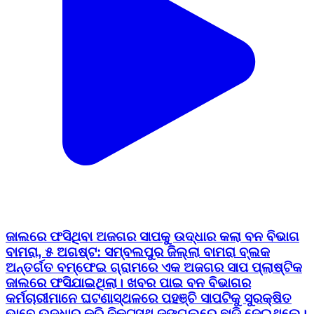
ଜାଲରେ ଫସିଥିବା ଅଜଗର ସାପକୁ ଉଦ୍ଧାର କଲା ବନ ବିଭାଗ
ବାମରା, ୫ ଅଗଷ୍ଟ: ସମ୍ବଲପୁର ଜିଲ୍ଲା ବାମରା ବ୍ଲକ
ଅନ୍ତର୍ଗତ ବମ୍ଫେଇ ଗ୍ରାମରେ ଏକ ଅଜଗର ସାପ ପ୍ଲାଷ୍ଟିକ
ଜାଲରେ ଫସିଯାଇଥିଲା। ଖବର ପାଇ ବନ ବିଭାଗର
କର୍ମଚାରୀମାନେ ଘଟଣାସ୍ଥଳରେ ପହଞ୍ଚି ସାପଟିକୁ ସୁରକ୍ଷିତ
ଭାବେ ଉଦ୍ଧାର କରି ନିକଟସ୍ଥ ଜଙ୍ଗଲରେ ଛାଡ଼ି ଦେଇଥିଲେ।