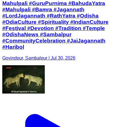
Mahulpali #GuruPurnima #BahudaYatra
#Mahulpali #Bamra #Jagannath
#LordJagannath #RathYatra #Odisha
#OdiaCulture #Spirituality #IndianCulture
#Festival #Devotion #Tradition #Temple
#OdishaNews #Sambalpur
#CommunityCelebration #JaiJagannath
#Haribol
Govindpur, Sambalpur | Jul 30, 2026