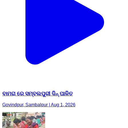
ବାମରା ରେ ସମ୍ବଲପୁରୀ ଦିନ୍ ପାଳିତ
Govindpur, Sambalpur | Aug 1, 2026