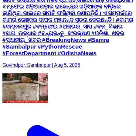
ବମ୍ଫେଇ ଖଡ଼ିଆପଡ଼ାର ରାଜେନ୍ଦ୍ର ଖଡ଼ିଆଙ୍କ ବାଡ଼ିରେ
ଲାଗିଥିବା ଜାଲରେ ସାପଟି ଫସିଥିବା ଜଣାପଡ଼ିଛି। ଏ ସମ୍ପର୍କରେ
ବାମରା ରେଞ୍ଜର ଦୀପକ ମହାନନ୍ଦ ସୂଚନା ଦେଇଛନ୍ତି। #ବାମରା
#ସମ୍ବଲପୁର #ବମ୍ଫେଇ #ଅଜଗର_ସାପ #ବନ_ବିଭାଗ
#ସାପ_ଉଦ୍ଧାର #ବନ୍ୟଜନ୍ତୁ_ସଂରକ୍ଷଣ #ଓଡ଼ିଶା_ଖବର
#ସ୍ଥାନୀୟ_ଖବର #BreakingNews #Bamra
#Sambalpur #PythonRescue
#ForestDepartment #OdishaNews
Govindpur, Sambalpur | Aug 5, 2026