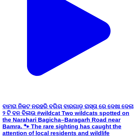
ବାମରା ନିକଟ ନରହରି ବଗିଚା ବାରଗାଡ଼ ରାସ୍ତା ରେ ଦେଖା ଦେଲା
୨ ଟି ବନ ବିଲାଉ #wildcat Two wildcats spotted on
the Narahari Bagicha–Baragarh Road near
Bamra. 🐾 The rare sighting has caught the
attention of local residents and wildlife