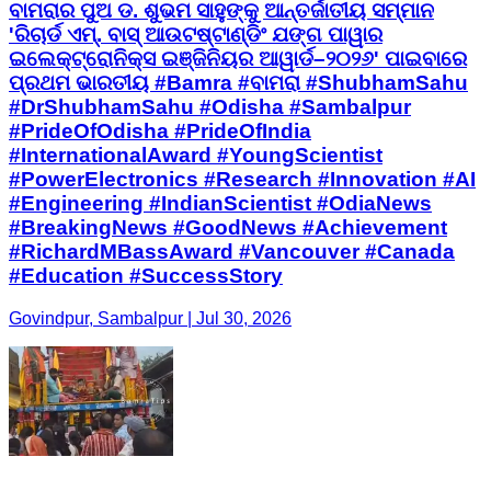
ବାମରାର ପୁଅ ଡ. ଶୁଭମ ସାହୁଙ୍କୁ ଆନ୍ତର୍ଜାତୀୟ ସମ୍ମାନ
'ରିଚାର୍ଡ ଏମ୍. ବାସ୍ ଆଉଟଷ୍ଟାଣ୍ଡିଂ ଯଙ୍ଗ ପାୱାର
ଇଲେକ୍ଟ୍ରୋନିକ୍ସ ଇଞ୍ଜିନିୟର ଆୱାର୍ଡ–୨୦୨୬' ପାଇବାରେ
ପ୍ରଥମ ଭାରତୀୟ #Bamra #ବାମରା #ShubhamSahu
#DrShubhamSahu #Odisha #Sambalpur
#PrideOfOdisha #PrideOfIndia
#InternationalAward #YoungScientist
#PowerElectronics #Research #Innovation #AI
#Engineering #IndianScientist #OdiaNews
#BreakingNews #GoodNews #Achievement
#RichardMBassAward #Vancouver #Canada
#Education #SuccessStory
Govindpur, Sambalpur | Jul 30, 2026