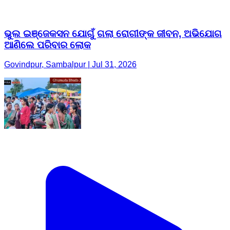
ଭୁଲ ଇଞ୍ଜେକସନ ଯୋଗୁଁ ଗଲା ରୋଗୀଙ୍କ ଜୀବନ, ଅଭିଯୋଗ
ଆଣିଲେ ପରିବାର ଲୋକ
Govindpur, Sambalpur | Jul 31, 2026