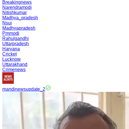
Breakingnews
Narendramodi
Nitishkumar
Madhya_pradesh
Nsui
Madhyapradesh
Pmmodi
Rahulgandhi
Uttarpradesh
Haryana
Cricket
Lucknow
Uttarakhand
Crimenews
mandinewsupdate_2