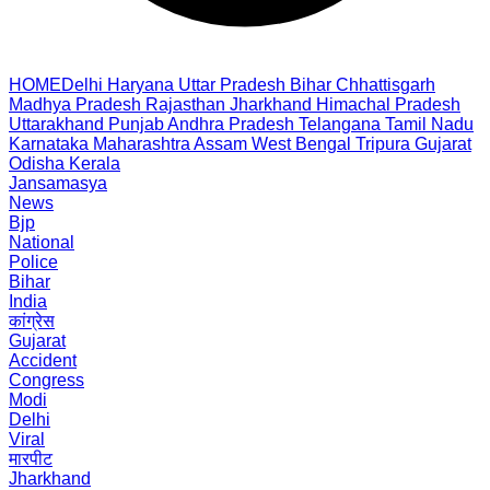
HOME
Delhi
Haryana
Uttar Pradesh
Bihar
Chhattisgarh
Madhya Pradesh
Rajasthan
Jharkhand
Himachal Pradesh
Uttarakhand
Punjab
Andhra Pradesh
Telangana
Tamil Nadu
Karnataka
Maharashtra
Assam
West Bengal
Tripura
Gujarat
Odisha
Kerala
Jansamasya
News
Bjp
National
Police
Bihar
India
कांग्रेस
Gujarat
Accident
Congress
Modi
Delhi
Viral
मारपीट
Jharkhand