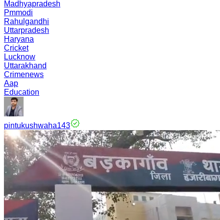
Madhyapradesh
Pmmodi
Rahulgandhi
Uttarpradesh
Haryana
Cricket
Lucknow
Uttarakhand
Crimenews
Aap
Education
pintukushwaha143