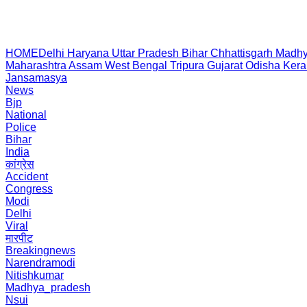
HOME
Delhi
Haryana
Uttar Pradesh
Bihar
Chhattisgarh
Madhy
Maharashtra
Assam
West Bengal
Tripura
Gujarat
Odisha
Kera
Jansamasya
News
Bjp
National
Police
Bihar
India
कांग्रेस
Accident
Congress
Modi
Delhi
Viral
मारपीट
Breakingnews
Narendramodi
Nitishkumar
Madhya_pradesh
Nsui