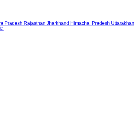
a Pradesh
Rajasthan
Jharkhand
Himachal Pradesh
Uttarakha
la