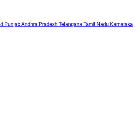
nd
Punjab
Andhra Pradesh
Telangana
Tamil Nadu
Karnataka