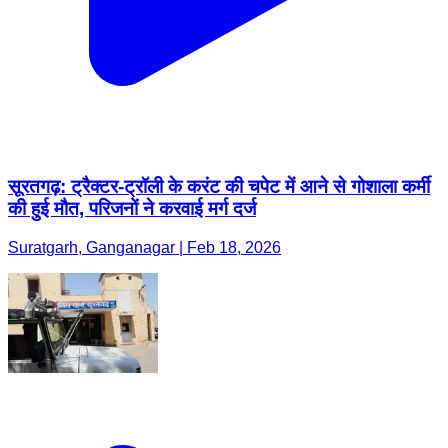
सूरतगढ़: ट्रैक्टर-ट्रॉली के करंट की चपेट में आने से गोशाला कर्मी
की हुई मौत, परिजनों ने करवाई मर्ग दर्ज
Suratgarh, Ganganagar | Feb 18, 2026