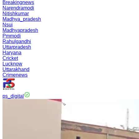
Breakingnews
Narendramodi
Nitishkumar
Madhya_pradesh
Nsui
Madhyapradesh
Pmmodi
Rahulgandhi
Uttarpradesh
Haryana
Cricket
Lucknow
Uttarakhand
Crimenews
ps_digital