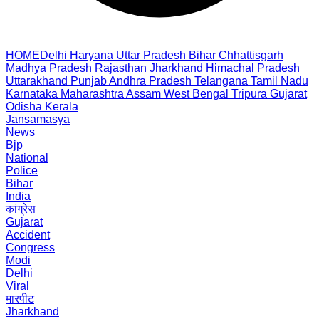
HOME
Delhi
Haryana
Uttar Pradesh
Bihar
Chhattisgarh
Madhya Pradesh
Rajasthan
Jharkhand
Himachal Pradesh
Uttarakhand
Punjab
Andhra Pradesh
Telangana
Tamil Nadu
Karnataka
Maharashtra
Assam
West Bengal
Tripura
Gujarat
Odisha
Kerala
Jansamasya
News
Bjp
National
Police
Bihar
India
कांग्रेस
Gujarat
Accident
Congress
Modi
Delhi
Viral
मारपीट
Jharkhand