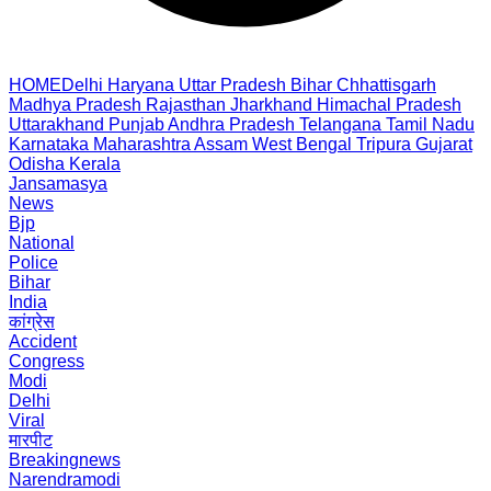
HOME
Delhi
Haryana
Uttar Pradesh
Bihar
Chhattisgarh
Madhya Pradesh
Rajasthan
Jharkhand
Himachal Pradesh
Uttarakhand
Punjab
Andhra Pradesh
Telangana
Tamil Nadu
Karnataka
Maharashtra
Assam
West Bengal
Tripura
Gujarat
Odisha
Kerala
Jansamasya
News
Bjp
National
Police
Bihar
India
कांग्रेस
Accident
Congress
Modi
Delhi
Viral
मारपीट
Breakingnews
Narendramodi