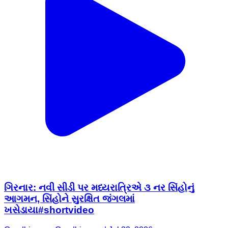
ગિરનાર: નવી સીડી પર મધ્યરાત્રિએ ૩ નર સિંહોનું
આગમન, સિંહોને સુરક્ષિત જંગલમાં
ખસેડાયા#shortvideo