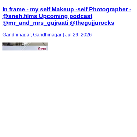
In frame - my self Makeup -self Photographer -
@sneh.films Upcoming podcast
@mr_and_mrs_gujraati @thegujjurocks
Gandhinagar, Gandhinagar | Jul 29, 2026