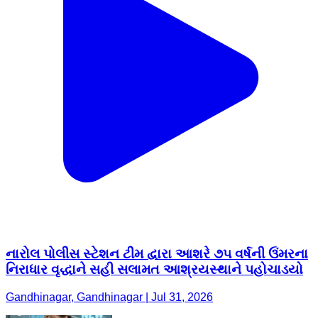
નારોલ પોલીસ સ્ટેશન ટીમ દ્વારા આશરે ૭૫ વર્ષની ઉંમરના
નિરાધાર વૃદ્ધાને સહી સલામત આશ્રયસ્થાને પહોચાડયો
Gandhinagar, Gandhinagar | Jul 31, 2026