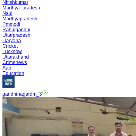
Nitishkumar
Madhya_pradesh
Nsui
Madhyapradesh
Pmmodi
Rahulgandhi
Uttarpradesh
Haryana
Cricket
Lucknow
Uttarakhand
Crimenews
Aap
Education
gandhinagardm_3