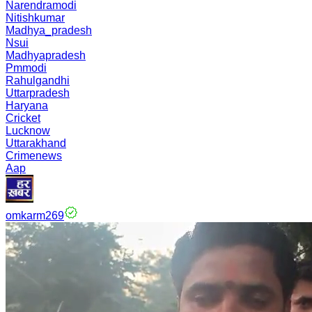
Narendramodi
Nitishkumar
Madhya_pradesh
Nsui
Madhyapradesh
Pmmodi
Rahulgandhi
Uttarpradesh
Haryana
Cricket
Lucknow
Uttarakhand
Crimenews
Aap
omkarm269