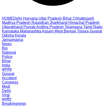
HOME
Delhi
Haryana
Uttar Pradesh
Bihar
Chhattisgarh
Madhya Pradesh
Rajasthan
Jharkhand
Himachal Pradesh
Uttarakhand
Punjab
Andhra Pradesh
Telangana
Tamil Nadu
Karnataka
Maharashtra
Assam
West Bengal
Tripura
Gujarat
Odisha
Kerala
Jansamasya
News
Bjp
National
Police
Bihar
India
कांग्रेस
Gujarat
Accident
Congress
Modi
Delhi
Viral
मारपीट
Breakingnews