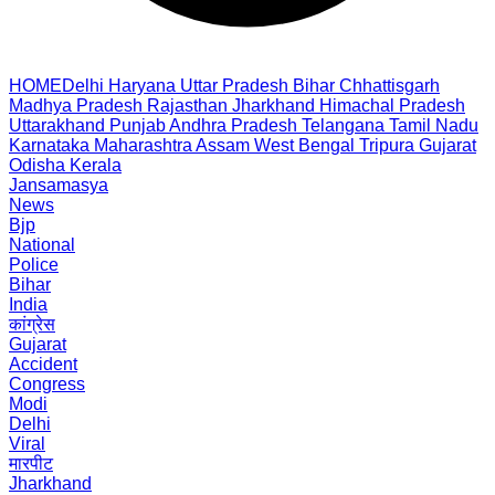
HOME
Delhi
Haryana
Uttar Pradesh
Bihar
Chhattisgarh
Madhya Pradesh
Rajasthan
Jharkhand
Himachal Pradesh
Uttarakhand
Punjab
Andhra Pradesh
Telangana
Tamil Nadu
Karnataka
Maharashtra
Assam
West Bengal
Tripura
Gujarat
Odisha
Kerala
Jansamasya
News
Bjp
National
Police
Bihar
India
कांग्रेस
Gujarat
Accident
Congress
Modi
Delhi
Viral
मारपीट
Jharkhand