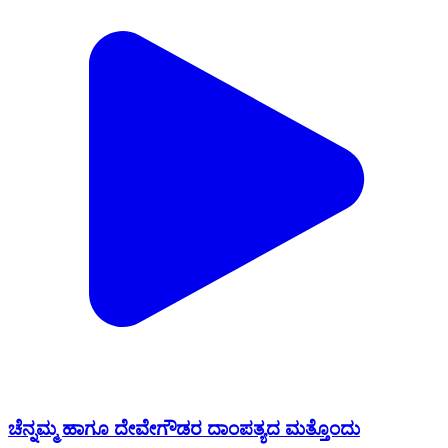
ಚೆನ್ನಮ್ಮ ಹಾಗೂ ದೇವೇಗೌಡರ ದಾಂಪತ್ಯದ ಮತ್ತೊಂದು