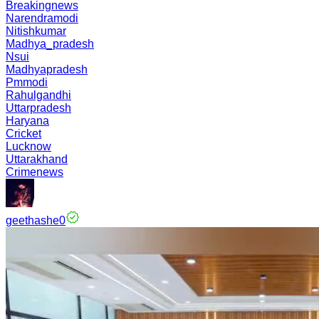
Breakingnews
Narendramodi
Nitishkumar
Madhya_pradesh
Nsui
Madhyapradesh
Pmmodi
Rahulgandhi
Uttarpradesh
Haryana
Cricket
Lucknow
Uttarakhand
Crimenews
geethashe0