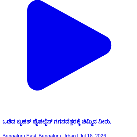
ಒಡೆದ ಬೃಹತ್ ಪೈಪಲೈನ್ ಗಗನದೆತ್ತರಕ್ಕೆ ಚಿಮ್ಮಿದ ನೀರು.
Bengaluru East, Bengaluru Urban | Jul 18, 2026