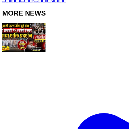
#
national
#
none
#
administration
MORE NEWS