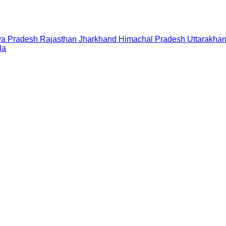
a Pradesh
Rajasthan
Jharkhand
Himachal Pradesh
Uttarakha
la