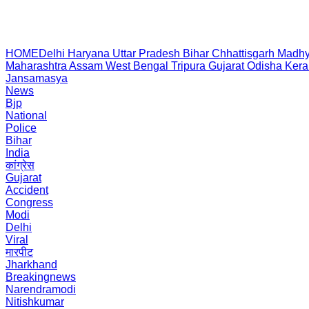
HOME
Delhi
Haryana
Uttar Pradesh
Bihar
Chhattisgarh
Madhy
Maharashtra
Assam
West Bengal
Tripura
Gujarat
Odisha
Kera
Jansamasya
News
Bjp
National
Police
Bihar
India
कांग्रेस
Gujarat
Accident
Congress
Modi
Delhi
Viral
मारपीट
Jharkhand
Breakingnews
Narendramodi
Nitishkumar