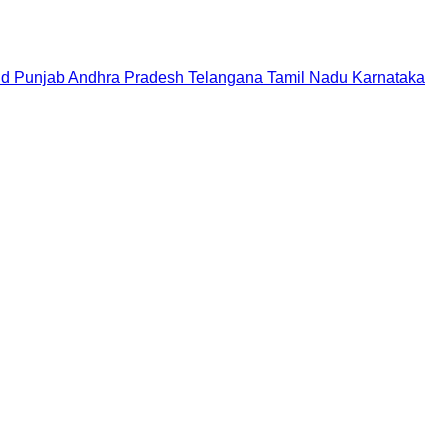
nd
Punjab
Andhra Pradesh
Telangana
Tamil Nadu
Karnataka