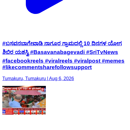
#ಬಸವನಬಾಗೇವಾಡಿ ನಾಗೂರ ಗ್ರಾಮದಲ್ಲಿ 10 ದಿನಗಳ ಯೋಗ
ಶಿಬಿರ ಯಶಸ್ವಿ #Basavanabagevadi #SriTvNews
#facebookreels #viralreels #viralpost #memes
#likecommentsharefollowsupport
Tumakuru, Tumakuru | Aug 6, 2026