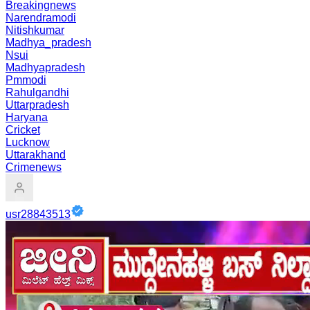
Breakingnews
Narendramodi
Nitishkumar
Madhya_pradesh
Nsui
Madhyapradesh
Pmmodi
Rahulgandhi
Uttarpradesh
Haryana
Cricket
Lucknow
Uttarakhand
Crimenews
usr28843513