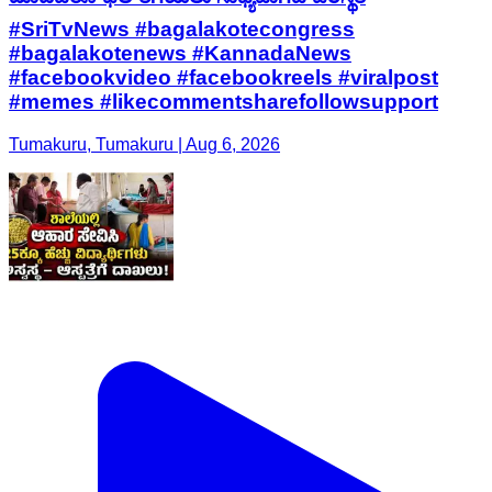
#SriTvNews #bagalakotecongress
#bagalakotenews #KannadaNews
#facebookvideo #facebookreels #viralpost
#memes #likecommentsharefollowsupport
Tumakuru, Tumakuru | Aug 6, 2026