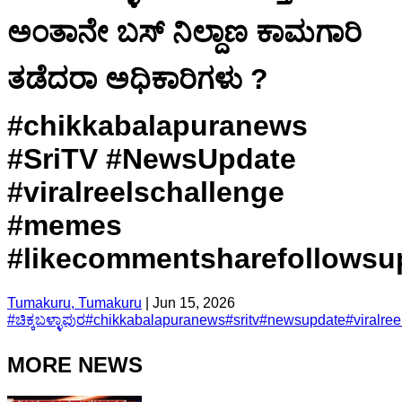
ಅಂತಾನೇ ಬಸ್ ನಿಲ್ದಾಣ ಕಾಮಗಾರಿ
ತಡೆದರಾ ಅಧಿಕಾರಿಗಳು ?
#chikkabalapuranews
#SriTV #NewsUpdate
#viralreelschallenge
#memes
#likecommentsharefollowsu
Tumakuru, Tumakuru
|
Jun 15, 2026
#
ಚಿಕ್ಕಬಳ್ಳಾಪುರ
#
chikkabalapuranews
#
sritv
#
newsupdate
#
viralre
MORE NEWS