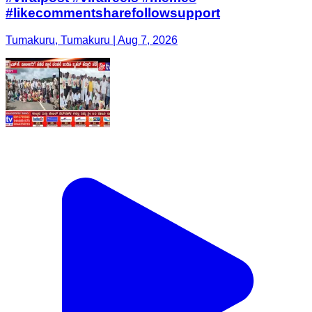
#likecommentsharefollowsupport
Tumakuru, Tumakuru | Aug 7, 2026