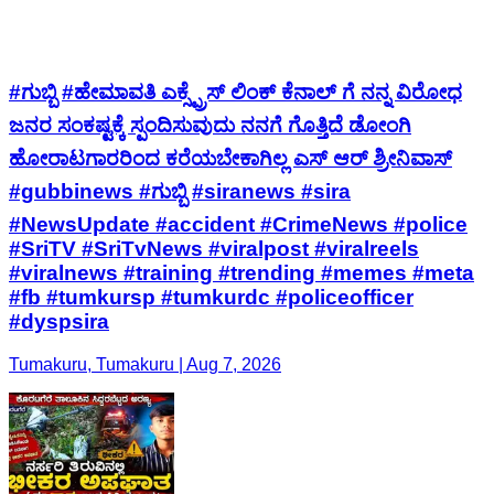
#ಗುಬ್ಬಿ #ಹೇಮಾವತಿ ಎಕ್ಸ್ಪ್ರೆಸ್ ಲಿಂಕ್ ಕೆನಾಲ್ ಗೆ ನನ್ನ ವಿರೋಧ
ಜನರ ಸಂಕಷ್ಟಕ್ಕೆ ಸ್ಪಂದಿಸುವುದು ನನಗೆ ಗೊತ್ತಿದೆ ಡೋಂಗಿ
ಹೋರಾಟಗಾರರಿಂದ ಕರೆಯಬೇಕಾಗಿಲ್ಲ ಎಸ್ ಆರ್ ಶ್ರೀನಿವಾಸ್
#gubbinews #ಗುಬ್ಬಿ #siranews #sira
#NewsUpdate #accident #CrimeNews #police
#SriTV #SriTvNews #viralpost #viralreels
#viralnews #training #trending #memes #meta
#fb #tumkursp #tumkurdc #policeofficer
#dyspsira
Tumakuru, Tumakuru | Aug 7, 2026