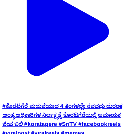
#ಕೊರಟಗೆರೆ ಮದುವೆಯಾದ 4 ತಿಂಗಳಲ್ಲೇ ನವವಧು ದುರಂತ
ಅಂತ್ಯ ಅಧಿಕಾರಿಗಳ ನಿರ್ಲಕ್ಷ್ಯಕ್ಕೆ ಕೊರಟಗೆರೆಯಲ್ಲಿ ಅಮಾಯಕ
ಜೀವ ಬಲಿ #koratagere #SriTV #facebookreels
#viralpost #viralreels #memes