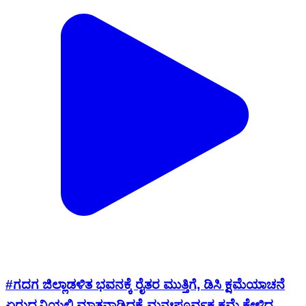
#ಗದಗ ಜಿಲ್ಲಾಡಳಿತ ಭವನಕ್ಕೆ ರೈತರ ಮುತ್ತಿಗೆ, ಡಿಸಿ ಕ್ಷಮೆಯಾಚನೆ
ಏರುಧ್ವನಿಯಲ್ಲಿ ಮಾತನಾಡಿದ್ದಕ್ಕೆ ಮನಃಪೂರ್ವಕ ಕ್ಷಮೆ ಕೇಳಿದ