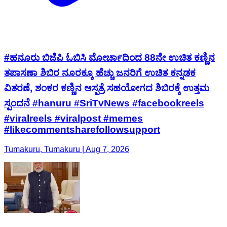
#ಹನೂರು ಬಿಜೆಪಿ ಓಬಿಸಿ ಮೋರ್ಚಾದಿಂದ 88ನೇ ಉಚಿತ ಕಣ್ಣಿನ
ತಪಾಸಣಾ ಶಿಬಿರ ನೂರಕ್ಕೂ ಹೆಚ್ಚು ಜನರಿಗೆ ಉಚಿತ ಕನ್ನಡಕ
ವಿತರಣೆ, ಶಂಕರ ಕಣ್ಣಿನ ಆಸ್ಪತ್ರೆ ಸಹಯೋಗದ ಶಿಬಿರಕ್ಕೆ ಉತ್ತಮ
ಸ್ಪಂದನೆ #hanuru #SriTvNews #facebookreels
#viralreels #viralpost #memes
#likecommentsharefollowsupport
Tumakuru, Tumakuru | Aug 7, 2026