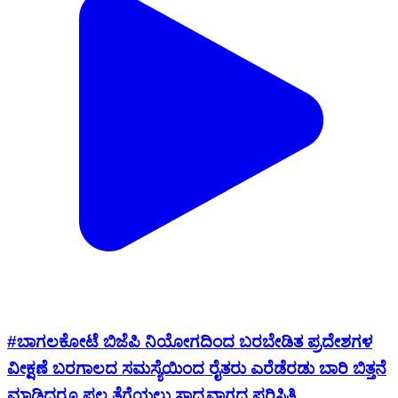
#ಬಾಗಲಕೋಟೆ ಬಿಜೆಪಿ ನಿಯೋಗದಿಂದ ಬರಬೇಡಿತ ಪ್ರದೇಶಗಳ
ವೀಕ್ಷಣೆ ಬರಗಾಲದ ಸಮಸ್ಯೆಯಿಂದ ರೈತರು ಎರೆಡೆರಡು ಬಾರಿ ಬಿತ್ತನೆ
ಮಾಡಿದರೂ ಫಲ ತೆಗೆಯಲು ಸಾಧ್ಯವಾಗದ ಪರಿಸ್ಥಿತಿ