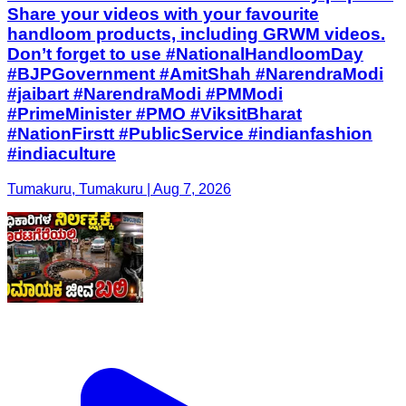
Share your videos with your favourite
handloom products, including GRWM videos.
Don’t forget to use #NationalHandloomDay
#BJPGovernment #AmitShah #NarendraModi
#jaibart #NarendraModi #PMModi
#PrimeMinister #PMO #ViksitBharat
#NationFirstt #PublicService #indianfashion
#indiaculture
Tumakuru, Tumakuru | Aug 7, 2026