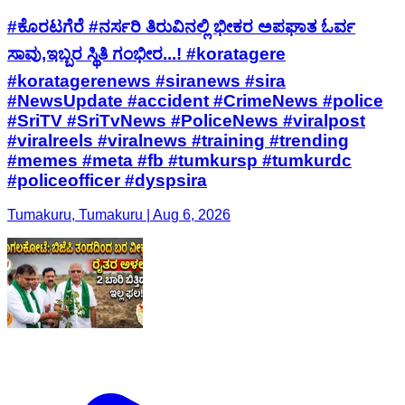
#ಕೊರಟಗೆರೆ #ನರ್ಸರಿ ತಿರುವಿನಲ್ಲಿ ಭೀಕರ ಅಪಘಾತ ಓರ್ವ
ಸಾವು,ಇಬ್ಬರ ಸ್ಥಿತಿ ಗಂಭೀರ...! #koratagere
#koratagerenews #siranews #sira
#NewsUpdate #accident #CrimeNews #police
#SriTV #SriTvNews #PoliceNews #viralpost
#viralreels #viralnews #training #trending
#memes #meta #fb #tumkursp #tumkurdc
#policeofficer #dyspsira
Tumakuru, Tumakuru | Aug 6, 2026