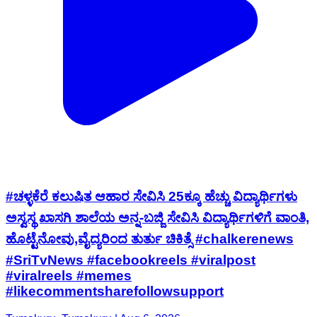
#ಚಳ್ಳಕೆರೆ ಕಲುಷಿತ ಆಹಾರ ಸೇವಿಸಿ 25ಕ್ಕೂ ಹೆಚ್ಚು ವಿದ್ಯಾರ್ಥಿಗಳು
ಅಸ್ವಸ್ಥ ಖಾಸಗಿ ಶಾಲೆಯ ಅನ್ನ-ಬಜ್ಜಿ ಸೇವಿಸಿ ವಿದ್ಯಾರ್ಥಿಗಳಿಗೆ ವಾಂತಿ,
ಹೊಟ್ಟೆನೋವು,ವೈದ್ಯರಿಂದ ತುರ್ತು ಚಿಕಿತ್ಸೆ #chalkerenews
#SriTvNews #facebookreels #viralpost
#viralreels #memes
#likecommentsharefollowsupport