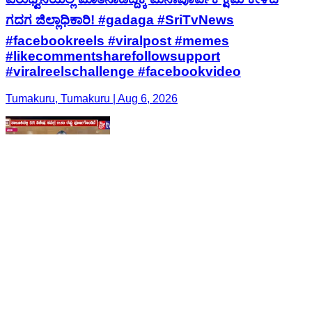
ಗದಗ ಜಿಲ್ಲಾಧಿಕಾರಿ! #gadaga #SriTvNews
#facebookreels #viralpost #memes
#likecommentsharefollowsupport
#viralreelschallenge #facebookvideo
Tumakuru, Tumakuru | Aug 6, 2026