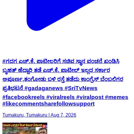
#ಗದಗ ಎಚ್.ಕೆ. ಪಾಟೀಲರಿಗೆ ಸಚಿವ ಸ್ಥಾನ ವಂಚನೆ ಖಂಡಿಸಿ
ಬೃಹತ್ ಹೆದ್ದಾರಿ ತಡೆ ಎಚ್.ಕೆ. ಪಾಟೀಲ್ ಇಲ್ಲದ ಸರ್ಕಾರ
ಅಪೂರ್ಣ,ತಂಗೋಡು ಬಳಿ ರಸ್ತೆ ತಡೆದು ಕಾಂಗ್ರೆಸ್ ಬೆಂಬಲಿಗರ
ಪ್ರತಿಭಟನೆ #gadaganews #SriTvNews
#facebookreels #viralreels #viralpost #memes
#likecommentsharefollowsupport
Tumakuru, Tumakuru | Aug 7, 2026