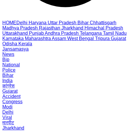
HOME
Delhi
Haryana
Uttar Pradesh
Bihar
Chhattisgarh
Madhya Pradesh
Rajasthan
Jharkhand
Himachal Pradesh
Uttarakhand
Punjab
Andhra Pradesh
Telangana
Tamil Nadu
Karnataka
Maharashtra
Assam
West Bengal
Tripura
Gujarat
Odisha
Kerala
Jansamasya
News
Bjp
National
Police
Bihar
India
कांग्रेस
Gujarat
Accident
Congress
Modi
Delhi
Viral
मारपीट
Jharkhand