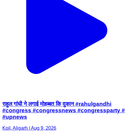
राहुल गांधी ने लगाई मोहब्बत कि दुकान #rahulgandhi
#congress #congressnews #congressparty #
#upnews
Koil, Aligarh | Aug 9, 2026