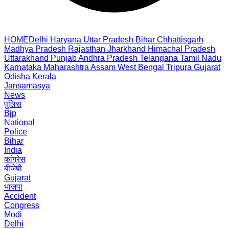
HOME
Delhi
Haryana
Uttar Pradesh
Bihar
Chhattisgarh
Madhya Pradesh
Rajasthan
Jharkhand
Himachal Pradesh
Uttarakhand
Punjab
Andhra Pradesh
Telangana
Tamil Nadu
Karnataka
Maharashtra
Assam
West Bengal
Tripura
Gujarat
Odisha
Kerala
Jansamasya
News
पुलिस
Bjp
National
Police
Bihar
India
कांग्रेस
बीजेपी
Gujarat
भाजपा
Accident
Congress
Modi
Delhi