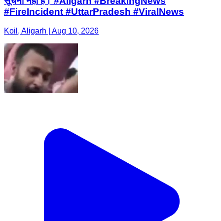
सूचना नहीं है। #Aligarh #BreakingNews
#FireIncident #UttarPradesh #ViralNews
Koil, Aligarh | Aug 10, 2026