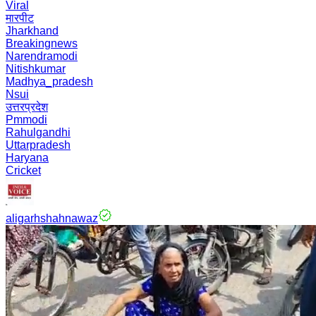
Viral
मारपीट
Jharkhand
Breakingnews
Narendramodi
Nitishkumar
Madhya_pradesh
Nsui
उत्तरप्रदेश
Pmmodi
Rahulgandhi
Uttarpradesh
Haryana
Cricket
aligarhshahnawaz