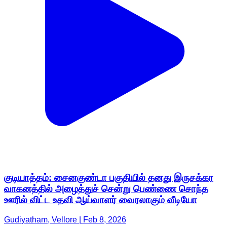
குடியாத்தம்: சைனகுண்டா பகுதியில் தனது இருசக்கர
வாகனத்தில் அழைத்துச் சென்று பெண்ணை சொந்த
ஊரில் விட்ட உதவி ஆய்வாளர் வைரலாகும் வீடியோ
Gudiyatham, Vellore | Feb 8, 2026