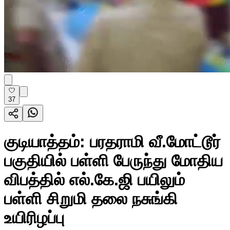
37
குடியாத்தம்: பரதராமி வீ.மோட்டூர்
பகுதியில் பள்ளி பேருந்து மோதிய
விபத்தில் எல்.கே.ஜி பயிலும்
பள்ளி சிறுமி தலை நசுங்கி
உயிரிழப்பு