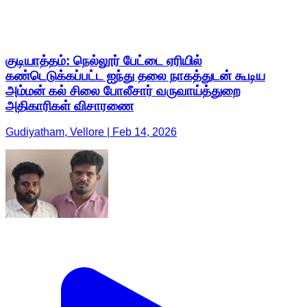
குடியாத்தம்: நெல்லூர் பேட்டை ஏரியில்
கண்டெடுக்கப்பட்ட ஐந்து தலை நாகத்துடன் கூடிய
அம்மன் கல் சிலை போலீசார் வருவாய்த்துறை
அதிகாரிகள் விசாரணை
Gudiyatham, Vellore | Feb 14, 2026