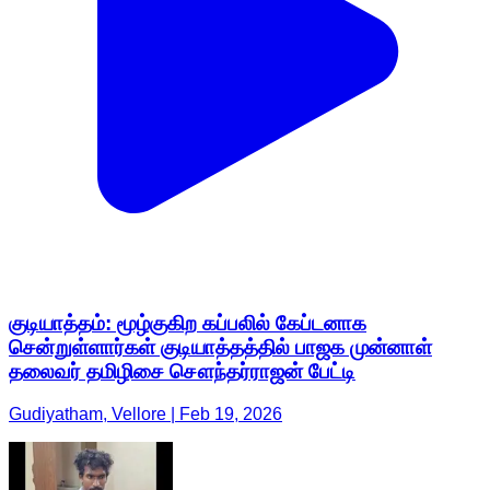
குடியாத்தம்: மூழ்குகிற கப்பலில் கேப்டனாக
சென்றுள்ளார்கள் குடியாத்தத்தில் பாஜக முன்னாள்
தலைவர் தமிழிசை சௌந்தர்ராஜன் பேட்டி
Gudiyatham, Vellore | Feb 19, 2026