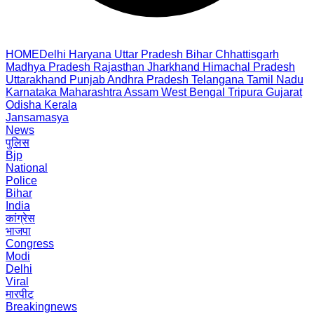
HOME
Delhi
Haryana
Uttar Pradesh
Bihar
Chhattisgarh
Madhya Pradesh
Rajasthan
Jharkhand
Himachal Pradesh
Uttarakhand
Punjab
Andhra Pradesh
Telangana
Tamil Nadu
Karnataka
Maharashtra
Assam
West Bengal
Tripura
Gujarat
Odisha
Kerala
Jansamasya
News
पुलिस
Bjp
National
Police
Bihar
India
कांग्रेस
भाजपा
Congress
Modi
Delhi
Viral
मारपीट
Breakingnews