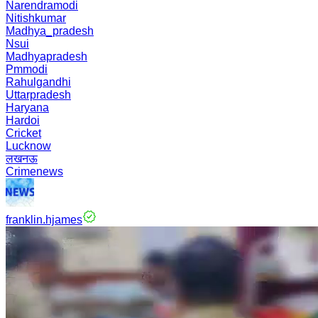
Narendramodi
Nitishkumar
Madhya_pradesh
Nsui
Madhyapradesh
Pmmodi
Rahulgandhi
Uttarpradesh
Haryana
Hardoi
Cricket
Lucknow
लखनऊ
Crimenews
franklin.hjames