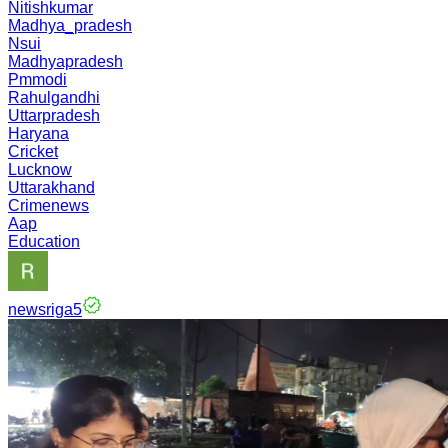
Nitishkumar
Madhya_pradesh
Nsui
Madhyapradesh
Pmmodi
Rahulgandhi
Uttarpradesh
Haryana
Cricket
Lucknow
Uttarakhand
Crimenews
Aap
Education
newsriga5