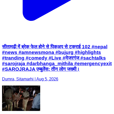
सीतामढ़ी में ब्रेक फेल होने से पिकअप से टकराई 102 #nepal
#news #amnewsmona #bujurg #highlights
#tranding #comedy #Live #मेजरगंज #sachtalks
#sarojraja #darbhanga_mithila #emergencyexit
#SAROJRAJA एम्बुलेंस; तीन लोग जख्मी।
Dumra, Sitamarhi | Aug 5, 2026