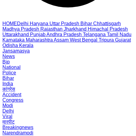
HOME
Delhi
Haryana
Uttar Pradesh
Bihar
Chhattisgarh
Madhya Pradesh
Rajasthan
Jharkhand
Himachal Pradesh
Uttarakhand
Punjab
Andhra Pradesh
Telangana
Tamil Nadu
Karnataka
Maharashtra
Assam
West Bengal
Tripura
Gujarat
Odisha
Kerala
Jansamasya
News
Bjp
National
Police
Bihar
India
कांग्रेस
Accident
Congress
Modi
Delhi
Viral
मारपीट
Breakingnews
Narendramodi