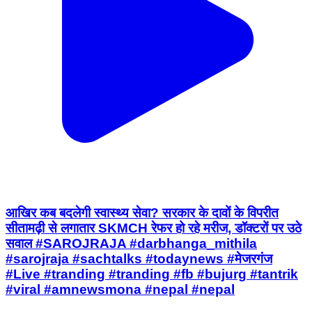
आखिर कब बदलेगी स्वास्थ्य सेवा? सरकार के दावों के विपरीत
सीतामढ़ी से लगातार SKMCH रेफर हो रहे मरीज, डॉक्टरों पर उठे
सवाल #SAROJRAJA #darbhanga_mithila
#sarojraja #sachtalks #todaynews #मेजरगंज
#Live #tranding #tranding #fb #bujurg #tantrik
#viral #amnewsmona #nepal #nepal