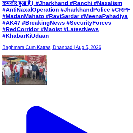
कमजोर हुआ है। #Jharkhand #Ranchi #Naxalism
#AntiNaxalOperation #JharkhandPolice #CRPF
#MadanMahato #RaviSardar #MeenaPahadiya
#AK47 #BreakingNews #SecurityForces
#RedCorridor #Maoist #LatestNews
#KhabarKiUdaan
Baghmara Cum Katras, Dhanbad | Aug 5, 2026