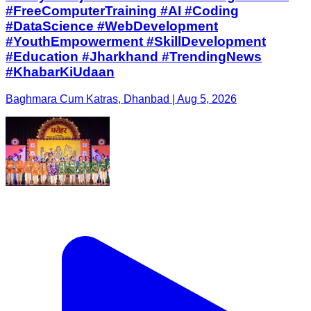
#FreeComputerTraining #AI #Coding
#DataScience #WebDevelopment
#YouthEmpowerment #SkillDevelopment
#Education #Jharkhand #TrendingNews
#KhabarKiUdaan
Baghmara Cum Katras, Dhanbad | Aug 5, 2026