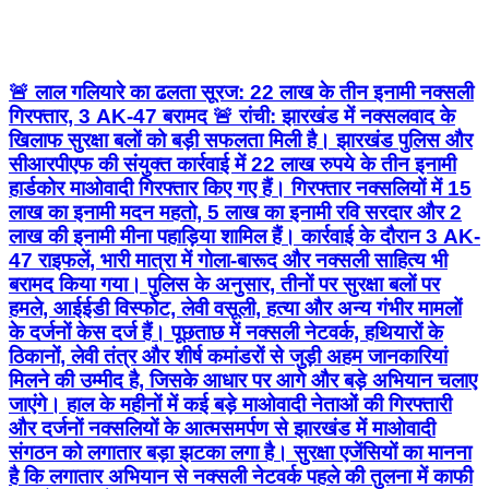
🚨 लाल गलियारे का ढलता सूरज: 22 लाख के तीन इनामी नक्सली
गिरफ्तार, 3 AK-47 बरामद 🚨 रांची: झारखंड में नक्सलवाद के
खिलाफ सुरक्षा बलों को बड़ी सफलता मिली है। झारखंड पुलिस और
सीआरपीएफ की संयुक्त कार्रवाई में 22 लाख रुपये के तीन इनामी
हार्डकोर माओवादी गिरफ्तार किए गए हैं। गिरफ्तार नक्सलियों में 15
लाख का इनामी मदन महतो, 5 लाख का इनामी रवि सरदार और 2
लाख की इनामी मीना पहाड़िया शामिल हैं। कार्रवाई के दौरान 3 AK-
47 राइफलें, भारी मात्रा में गोला-बारूद और नक्सली साहित्य भी
बरामद किया गया। पुलिस के अनुसार, तीनों पर सुरक्षा बलों पर
हमले, आईईडी विस्फोट, लेवी वसूली, हत्या और अन्य गंभीर मामलों
के दर्जनों केस दर्ज हैं। पूछताछ में नक्सली नेटवर्क, हथियारों के
ठिकानों, लेवी तंत्र और शीर्ष कमांडरों से जुड़ी अहम जानकारियां
मिलने की उम्मीद है, जिसके आधार पर आगे और बड़े अभियान चलाए
जाएंगे। हाल के महीनों में कई बड़े माओवादी नेताओं की गिरफ्तारी
और दर्जनों नक्सलियों के आत्मसमर्पण से झारखंड में माओवादी
संगठन को लगातार बड़ा झटका लगा है। सुरक्षा एजेंसियों का मानना
है कि लगातार अभियान से नक्सली नेटवर्क पहले की तुलना में काफी