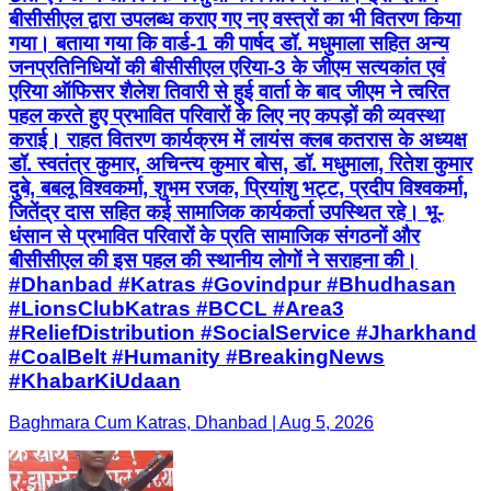
बीसीसीएल द्वारा उपलब्ध कराए गए नए वस्त्रों का भी वितरण किया
गया। बताया गया कि वार्ड-1 की पार्षद डॉ. मधुमाला सहित अन्य
जनप्रतिनिधियों की बीसीसीएल एरिया-3 के जीएम सत्यकांत एवं
एरिया ऑफिसर शैलेश तिवारी से हुई वार्ता के बाद जीएम ने त्वरित
पहल करते हुए प्रभावित परिवारों के लिए नए कपड़ों की व्यवस्था
कराई। राहत वितरण कार्यक्रम में लायंस क्लब कतरास के अध्यक्ष
डॉ. स्वतंत्र कुमार, अचिन्त्य कुमार बोस, डॉ. मधुमाला, रितेश कुमार
दुबे, बबलू विश्वकर्मा, शुभम रजक, प्रियांशु भट्ट, प्रदीप विश्वकर्मा,
जितेंद्र दास सहित कई सामाजिक कार्यकर्ता उपस्थित रहे। भू-
धंसान से प्रभावित परिवारों के प्रति सामाजिक संगठनों और
बीसीसीएल की इस पहल की स्थानीय लोगों ने सराहना की।
#Dhanbad #Katras #Govindpur #Bhudhasan
#LionsClubKatras #BCCL #Area3
#ReliefDistribution #SocialService #Jharkhand
#CoalBelt #Humanity #BreakingNews
#KhabarKiUdaan
Baghmara Cum Katras, Dhanbad | Aug 5, 2026