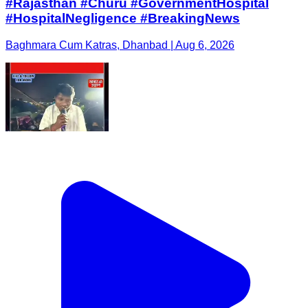
#Rajasthan #Churu #GovernmentHospital
#HospitalNegligence #BreakingNews
Baghmara Cum Katras, Dhanbad | Aug 6, 2026