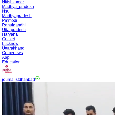
Nitishkumar
Madhya_pradesh
Nsui
Madhyapradesh
Pmmodi
Rahulgandhi
Uttarpradesh
Haryana
Cricket
Lucknow
Uttarakhand
Crimenews
Aap
Education
journalistdhanbad