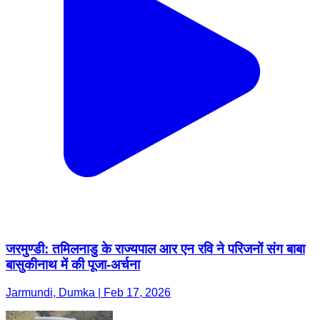
जरमुण्डी: तमिलनाडु के राज्यपाल आर एन रवि ने परिजनों संग बाबा
बासुकीनाथ में की पूजा-अर्चना
Jarmundi, Dumka | Feb 17, 2026