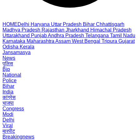
HOME
Delhi
Haryana
Uttar Pradesh
Bihar
Chhattisgarh
Madhya Pradesh
Rajasthan
Jharkhand
Himachal Pradesh
Uttarakhand
Punjab
Andhra Pradesh
Telangana
Tamil Nadu
Karnataka
Maharashtra
Assam
West Bengal
Tripura
Gujarat
Odisha
Kerala
Jansamasya
News
पुलिस
Bjp
National
Police
Bihar
India
कांग्रेस
भाजपा
Congress
Modi
Delhi
Viral
मारपीट
Breakingnews