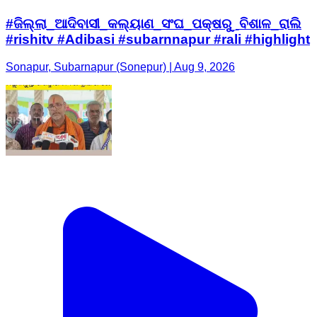
#ଜିଲ୍ଲା_ଆଦିବାସୀ_କଲ୍ୟାଣ_ସଂଘ_ପକ୍ଷରୁ_ବିଶାଳ_ରାଲି
#rishitv #Adibasi #subarnnapur #rali #highlight
Sonapur, Subarnapur (Sonepur) | Aug 9, 2026