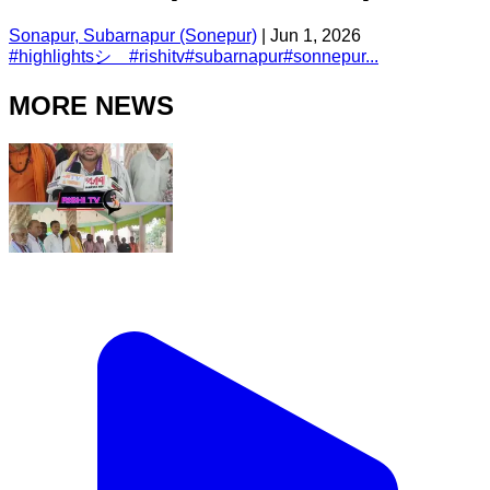
Sonapur, Subarnapur (Sonepur)
|
Jun 1, 2026
#
highlightsシ゚
#
rishitv
#
subarnapur
#
sonnepur...
MORE NEWS