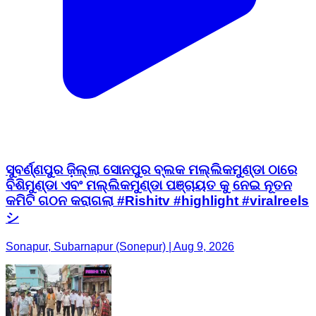
ସୁବର୍ଣ୍ଣପୁର ଜ଼ିଲ୍ଲା ସୋନପୁର ବ୍ଲକ ମଲ୍ଲିକମୁଣ୍ଡା ଠାରେ
ବିଶିମୁଣ୍ଡା ଏବଂ ମଲ୍ଲିକମୁଣ୍ଡା ପଞ୍ଚାୟତ କୁ ନେଇ ନୂତନ
କମିଟି ଗଠନ କରାଗଲା #Rishitv #highlight #viralreels
シ
Sonapur, Subarnapur (Sonepur) | Aug 9, 2026