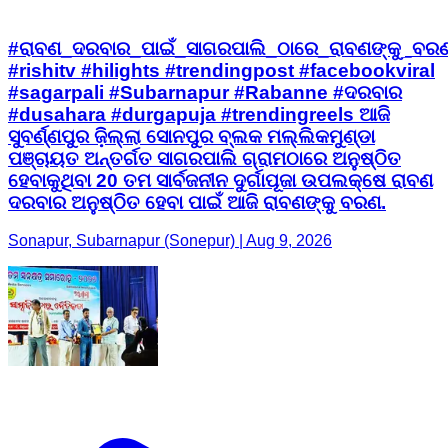
#ରାବଣ_ଦରବାର_ପାଇଁ_ସାଗରପାଲି_ଠାରେ_ରାବଣଙ୍କୁ_ବର
#rishitv #hilights #trendingpost #facebookviral
#sagarpali #Subarnapur #Rabanne #ଦରବାର
#dusahara #durgapuja #trendingreels ଆଜି
ସୁବର୍ଣ୍ଣପୁର ଜ଼ିଲ୍ଲା ସୋନପୁର ବ୍ଲକ ମଲ୍ଲିକମୁଣ୍ଡା
ପଞ୍ଚାୟତ ଅନ୍ତର୍ଗତ ସାଗରପାଲି ଗ୍ରାମଠାରେ ଅନୁଷ୍ଠିତ
ହେବାକୁଥିବା 20 ତମ ସାର୍ବଜନୀନ ଦୁର୍ଗାପୂଜା ଉପଲକ୍ଷେ ରାବଣ
ଦରବାର ଅନୁଷ୍ଠିତ ହେବା ପାଇଁ ଆଜି ରାବଣଙ୍କୁ ବରଣ.
Sonapur, Subarnapur (Sonepur) | Aug 9, 2026