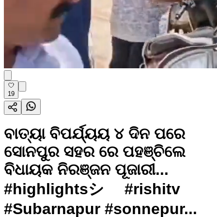
19
ବାତ୍ୟା ବିପର୍ଯ୍ୟୟ ୪ ଦିନ ପରେ
ସୋନପୁର ସହର ରେ ପହଞ୍ଚିଲେ
ବିଧାୟକ ନିରଞ୍ଜନ ପୂଜାରୀ...
#highlightsシ゚ #rishitv
#Subarnapur #sonnepur...