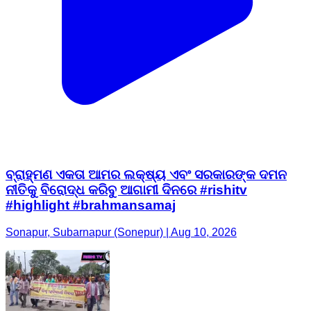
ବ୍ରାହ୍ମଣ ଏକତା ଆମର ଲକ୍ଷ୍ୟ ଏବଂ ସରକାରଙ୍କ ଦମନ
ନୀତିକୁ ବିରୋଦ୍ଧ କରିବୁ ଆଗାମୀ ଦିନରେ #rishitv
#highlight #brahmansamaj
Sonapur, Subarnapur (Sonepur) | Aug 10, 2026