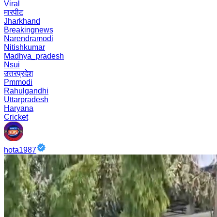
Viral
मारपीट
Jharkhand
Breakingnews
Narendramodi
Nitishkumar
Madhya_pradesh
Nsui
उत्तरप्रदेश
Pmmodi
Rahulgandhi
Uttarpradesh
Haryana
Cricket
hota1987