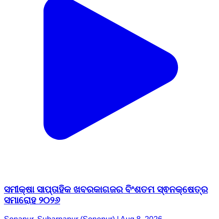
ସମୀକ୍ଷା ସାପ୍ତାହିକ ଖବରକାଗଜର ବିଂଶତମ ସ୍ଵନକ୍ଷେତ୍ର
ସମାରୋହ ୨୦୨୬