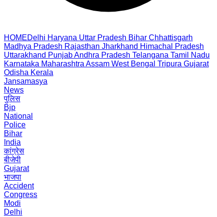
HOME
Delhi
Haryana
Uttar Pradesh
Bihar
Chhattisgarh
Madhya Pradesh
Rajasthan
Jharkhand
Himachal Pradesh
Uttarakhand
Punjab
Andhra Pradesh
Telangana
Tamil Nadu
Karnataka
Maharashtra
Assam
West Bengal
Tripura
Gujarat
Odisha
Kerala
Jansamasya
News
पुलिस
Bjp
National
Police
Bihar
India
कांग्रेस
बीजेपी
Gujarat
भाजपा
Accident
Congress
Modi
Delhi