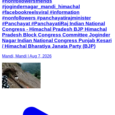
#nonfollowersfriends
#jogindernagar_mandi_himachal
#facebookreelsviral #information
#nonfollowers #panchayatirajminister
#Panchayat #PanchayatiRaj Indian National
Congress - Himachal Pradesh BJP Himachal
Pradesh Block Congress Committee Joginder
Nagar Indian National Congress Punjab Kesari
/ Himachal Bharatiya Janata Party (BJP)
Mandi, Mandi | Aug 7, 2026