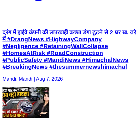
द्रंग में हाईवे कंपनी की लापरवाही कच्चा डंगा टूटने से 2 घर ख. तरे
में #DrangNews #HighwayCompany
#Negligence #RetainingWallCollapse
#HomesAtRisk #RoadConstruction
#PublicSafety #MandiNews #HimachalNews
#BreakingNews #thesummernewshimachal
Mandi, Mandi | Aug 7, 2026