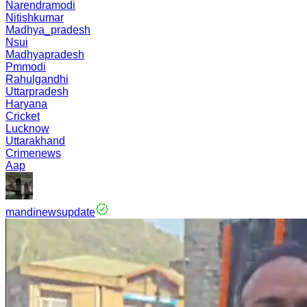
Narendramodi
Nitishkumar
Madhya_pradesh
Nsui
Madhyapradesh
Pmmodi
Rahulgandhi
Uttarpradesh
Haryana
Cricket
Lucknow
Uttarakhand
Crimenews
Aap
mandinewsupdate