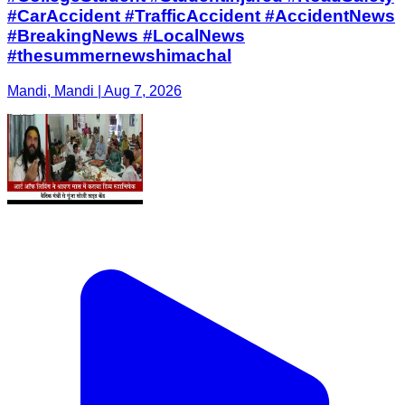
#CarAccident #TrafficAccident #AccidentNews
#BreakingNews #LocalNews
#thesummernewshimachal
Mandi, Mandi | Aug 7, 2026