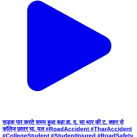
सड़क पार करते समय हुआ बड़ा हा. द. सा थार की ट. क्कर से
कॉलेज छात्र घा. यल #RoadAccident #TharAccident
#CollegeStudent #StudentInjured #RoadSafety