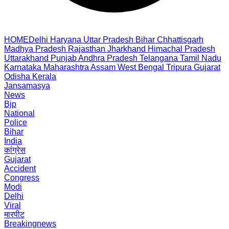
HOME
Delhi
Haryana
Uttar Pradesh
Bihar
Chhattisgarh
Madhya Pradesh
Rajasthan
Jharkhand
Himachal Pradesh
Uttarakhand
Punjab
Andhra Pradesh
Telangana
Tamil Nadu
Karnataka
Maharashtra
Assam
West Bengal
Tripura
Gujarat
Odisha
Kerala
Jansamasya
News
Bjp
National
Police
Bihar
India
कांग्रेस
Gujarat
Accident
Congress
Modi
Delhi
Viral
मारपीट
Breakingnews