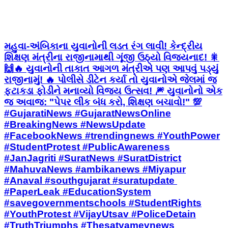
મહુવા-અંબિકાના યુવાનોની લડત રંગ લાવી! કેન્દ્રીય
શિક્ષણ મંત્રીના રાજીનામાથી ગૂંજી ઉઠ્યો વિજયનાદ! 🎇
🙌 ​🔥 યુવાનોની તાકાત આગળ મંત્રીએ પણ આપવું પડ્યું
રાજીનામું! 🔥 પોલીસે ડીટેન કર્યા તો યુવાનોએ જેલમાં જ
ફટાકડા ફોડીને મનાવ્યો વિજય ઉત્સવ! 🎆 યુવાનોનો એક
જ અવાજ: "પેપર લીક બંધ કરો, શિક્ષણ બચાવો!" 💯 ​
#GujaratiNews #GujaratNewsOnline
#BreakingNews #NewsUpdate
#FacebookNews #trendingnews #YouthPower
#StudentProtest #PublicAwareness
#JanJagriti #SuratNews #SuratDistrict
#MahuvaNews #ambikanews #Miyapur
#Anaval #southgujarat #suratupdate ​
#PaperLeak #EducationSystem
#savegovernmentschools #StudentRights
#YouthProtest #VijayUtsav #PoliceDetain
#TruthTriumphs #Thesatyamevnews