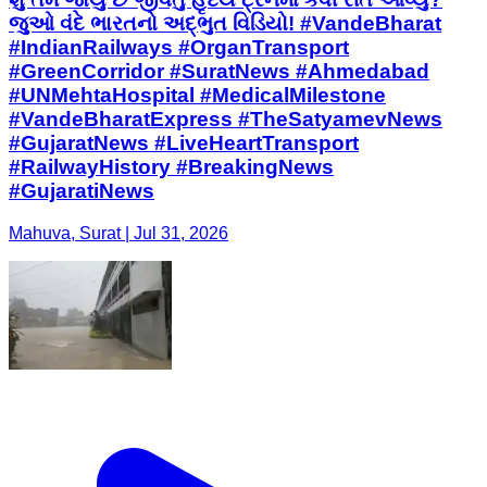
જુઓ વંદે ભારતનો અદ્ભુત વિડિયો! #VandeBharat
#IndianRailways #OrganTransport
#GreenCorridor #SuratNews #Ahmedabad
#UNMehtaHospital #MedicalMilestone
#VandeBharatExpress #TheSatyamevNews
#GujaratNews #LiveHeartTransport
#RailwayHistory #BreakingNews
#GujaratiNews
Mahuva, Surat | Jul 31, 2026