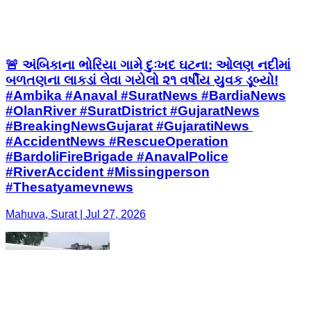
🚨 અંબિકાના ભોરિયા ગામે દુઃખદ ઘટના: ઓલણ નદીમાં
બળતણના લાકડાં લેવા ગયેલો ૨૧ વર્ષીય યુવક ડૂબ્યો! ​
#Ambika #Anaval #SuratNews #BardiaNews
#OlanRiver #SuratDistrict #GujaratNews
#BreakingNewsGujarat #GujaratiNews ​
#AccidentNews #RescueOperation
#BardoliFireBrigade #AnavalPolice
#RiverAccident #Missingperson
#Thesatyamevnews
Mahuva, Surat | Jul 27, 2026