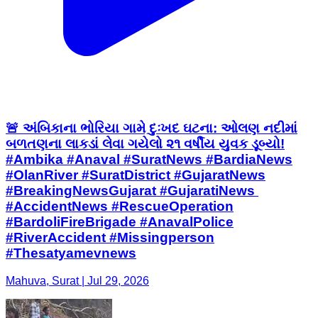
🚨 અંબિકાના ભોરિયા ગામે દુઃખદ ઘટના: ઓલણ નદીમાં
બળતણના લાકડાં લેવા ગયેલો ૨૧ વર્ષીય યુવક ડૂબ્યો! ​
#Ambika #Anaval #SuratNews #BardiaNews
#OlanRiver #SuratDistrict #GujaratNews
#BreakingNewsGujarat #GujaratiNews ​
#AccidentNews #RescueOperation
#BardoliFireBrigade #AnavalPolice
#RiverAccident #Missingperson
#Thesatyamevnews
Mahuva, Surat | Jul 29, 2026