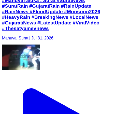
#MahuvaTaluka #Surat #SuratNews
#SuratRain #GujaratRain #RainUpdate
#RainNews #FloodUpdate #Monsoon2026
#HeavyRain #BreakingNews #LocalNews
#GujaratiNews #LatestUpdate #ViralVideo
#Thesatyamevnews
Mahuva, Surat | Jul 31, 2026