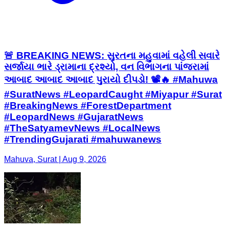
🚨 BREAKING NEWS: સુરતના મહુવામાં વહેલી સવારે
સર્જાયા ભારે ડ્રામાના દ્રશ્યો, વન વિભાગના પાંજરામાં
આબાદ આબાદ આબાદ પુરાયો દીપડો! 📽️🔥 #Mahuwa
#SuratNews #LeopardCaught #Miyapur #Surat
#BreakingNews #ForestDepartment
#LeopardNews #GujaratNews
#TheSatyamevNews #LocalNews
#TrendingGujarati #mahuwanews
Mahuva, Surat | Aug 9, 2026