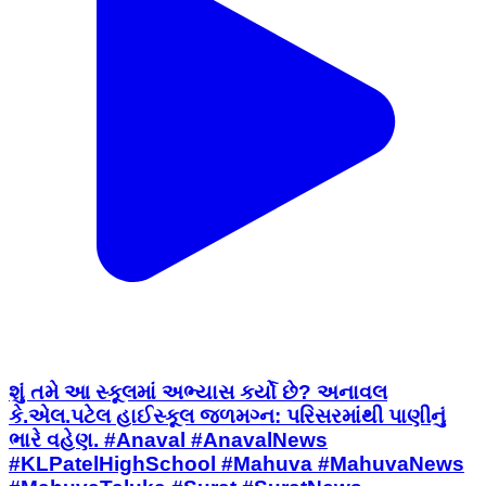
શું તમે આ સ્કૂલમાં અભ્યાસ કર્યો છે? અનાવલ
કે.એલ.પટેલ હાઈસ્કૂલ જળમગ્ન: પરિસરમાંથી પાણીનું
ભારે વહેણ. #Anaval #AnavalNews
#KLPatelHighSchool #Mahuva #MahuvaNews