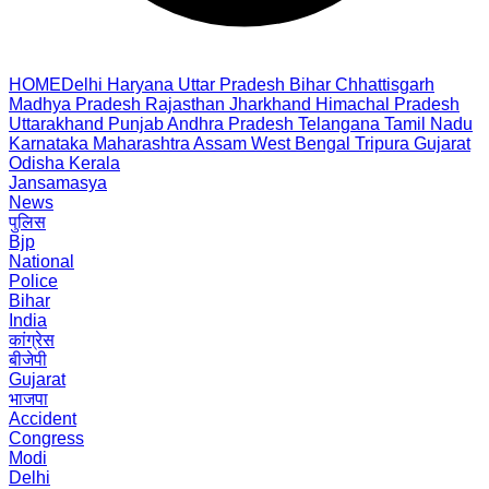
HOME
Delhi
Haryana
Uttar Pradesh
Bihar
Chhattisgarh
Madhya Pradesh
Rajasthan
Jharkhand
Himachal Pradesh
Uttarakhand
Punjab
Andhra Pradesh
Telangana
Tamil Nadu
Karnataka
Maharashtra
Assam
West Bengal
Tripura
Gujarat
Odisha
Kerala
Jansamasya
News
पुलिस
Bjp
National
Police
Bihar
India
कांग्रेस
बीजेपी
Gujarat
भाजपा
Accident
Congress
Modi
Delhi