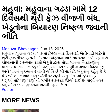
મહુવા: મહુવાના ગઢડા ગામે 12
દિવસથી થ્રી ફેઝ વીજળી બંધ,
ખેડૂતોના બિયારણ નિષ્ફળ જવાની
ભીતિ
Mahuva, Bhavnagar
|
Jun 13, 2026
મહુવા તાલુકાના ગઢડા ગામમાં છેલ્લા બાર દિવસથી ખેતીવાડી માટેનો
થ્રી ફેઝ વીજ પુરવઠો ખોરવાતા ખેડૂતોમાં ભારે રોષ જોવા મળી રહ્યો છે.
ચોમાસાની શરૂઆત સાથે ખેડૂતો દ્વારા મોંઘા ભાવના બિયારણોનું
વાવેતર કરવામાં આવ્યું છે, પરંતુ સમયસર પાણી ન મળતા બિયારણ
અને પાકને નુકસાન થવાની ભીતિ ઊભી થઈ છે. ખેડૂતોનું કહેવું છે કે
વીજળીના અભાવે માત્ર ખેતી જ નહીં પરંતુ ખેતરમાં રહેલા મૂંગા
પશુઓ માટે પણ પાણીની ગંભીર સમસ્યા ઊભી થઈ છે. પાણી વગર
પશુઓ તરસ્યા હાલતમાં ભટકી રહ્યા છે. વ
#
other
MORE NEWS