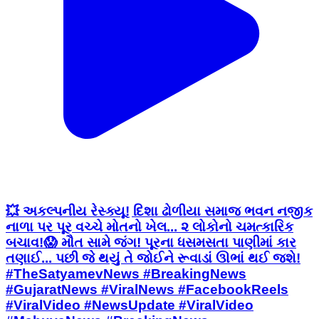
💥 અકલ્પનીય રેસ્ક્યૂ! દિશા ઢોળીયા સમાજ ભવન નજીક
નાળા પર પૂર વચ્ચે મોતનો ખેલ... ૨ લોકોનો ચમત્કારિક
બચાવ! ​😱 મૌત સામે જંગ! પૂરના ધસમસતા પાણીમાં કાર
તણાઈ... પછી જે થયું તે જોઈને રૂવાડાં ઊભાં થઈ જશે! ​
#TheSatyamevNews #BreakingNews
#GujaratNews #ViralNews #FacebookReels
#ViralVideo #NewsUpdate #ViralVideo