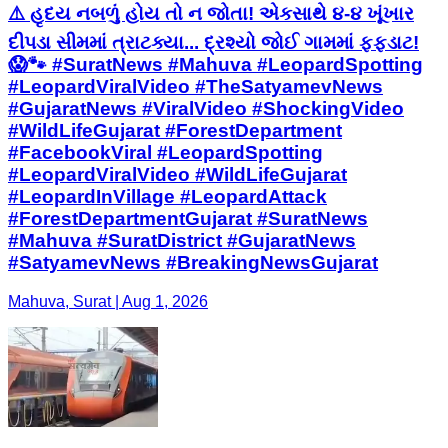
⚠️ હૃદય નબળું હોય તો ન જોતા! એકસાથે ૪-૪ ખૂંખાર
દીપડા સીમમાં ત્રાટક્યા... દ્રશ્યો જોઈ ગામમાં ફફડાટ!
😱🐾 #SuratNews #Mahuva #LeopardSpotting
#LeopardViralVideo #TheSatyamevNews
#GujaratNews #ViralVideo #ShockingVideo
#WildLifeGujarat #ForestDepartment
#FacebookViral ​#LeopardSpotting
#LeopardViralVideo #WildLifeGujarat
#LeopardInVillage #LeopardAttack
#ForestDepartmentGujarat ​#SuratNews
#Mahuva #SuratDistrict #GujaratNews
#SatyamevNews #BreakingNewsGujarat
Mahuva, Surat | Aug 1, 2026