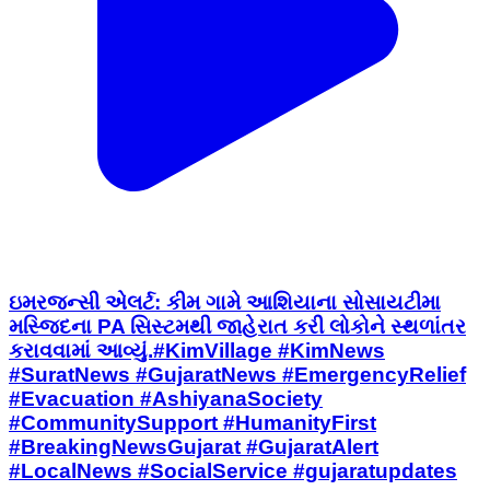
ઇમરજન્સી એલર્ટ: કીમ ગામે આશિયાના સોસાયટીમા
મસ્જિદના PA સિસ્ટમથી જાહેરાત કરી લોકોને સ્થળાંતર
કરાવવામાં આવ્યું. ​#KimVillage #KimNews
#SuratNews #GujaratNews #EmergencyRelief
#Evacuation #AshiyanaSociety
#CommunitySupport #HumanityFirst
#BreakingNewsGujarat #GujaratAlert
#LocalNews #SocialService #gujaratupdates