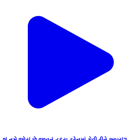
શું તમે જોયું છે જીવતું હૃદય ટ્રેનમાં કેવી રીતે આવ્યું?