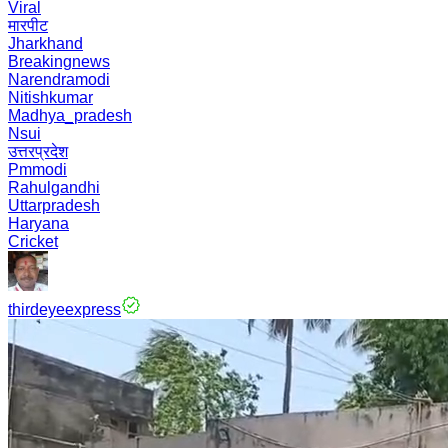
Viral
मारपीट
Jharkhand
Breakingnews
Narendramodi
Nitishkumar
Madhya_pradesh
Nsui
उत्तरप्रदेश
Pmmodi
Rahulgandhi
Uttarpradesh
Haryana
Cricket
thirdeyeexpress