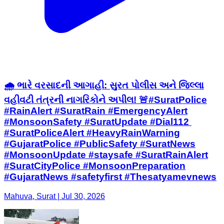
🌧️ ભારે વરસાદની આગાહી: સુરત પોલીસ અને જિલ્લા
વહીવટી તંત્રની નાગરિકોને અપીલ! 🚨 ​#SuratPolice
#RainAlert #SuratRain #EmergencyAlert
#MonsoonSafety #SuratUpdate #Dial112 ​
#SuratPoliceAlert #HeavyRainWarning
#GujaratPolice #PublicSafety #SuratNews
#MonsoonUpdate #staysafe ​#SuratRainAlert
#SuratCityPolice #MonsoonPreparation
#GujaratNews #safetyfirst #Thesatyamevnews
Mahuva, Surat | Jul 30, 2026