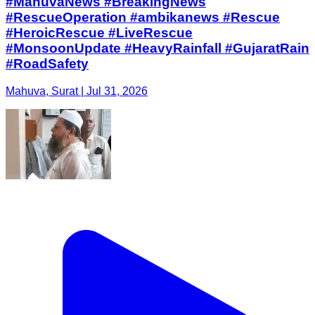
#MahuvaNews #BreakingNews
#RescueOperation #ambikanews ​#Rescue
#HeroicRescue #LiveRescue
#MonsoonUpdate #HeavyRainfall #GujaratRain
#RoadSafety
Mahuva, Surat | Jul 31, 2026