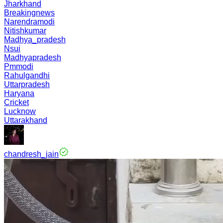
Jharkhand
Breakingnews
Narendramodi
Nitishkumar
Madhya_pradesh
Nsui
Madhyapradesh
Pmmodi
Rahulgandhi
Uttarpradesh
Haryana
Cricket
Lucknow
Uttarakhand
chandresh_jain