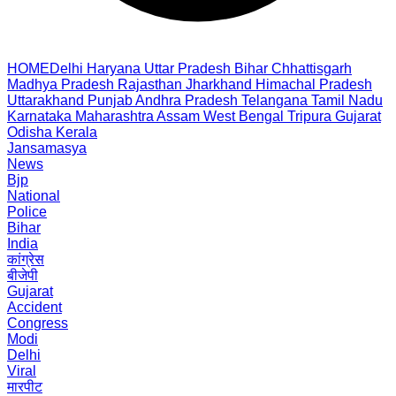
HOME
Delhi
Haryana
Uttar Pradesh
Bihar
Chhattisgarh
Madhya Pradesh
Rajasthan
Jharkhand
Himachal Pradesh
Uttarakhand
Punjab
Andhra Pradesh
Telangana
Tamil Nadu
Karnataka
Maharashtra
Assam
West Bengal
Tripura
Gujarat
Odisha
Kerala
Jansamasya
News
Bjp
National
Police
Bihar
India
कांग्रेस
बीजेपी
Gujarat
Accident
Congress
Modi
Delhi
Viral
मारपीट