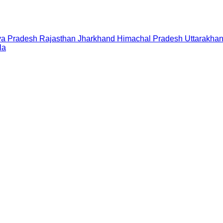
a Pradesh
Rajasthan
Jharkhand
Himachal Pradesh
Uttarakha
la