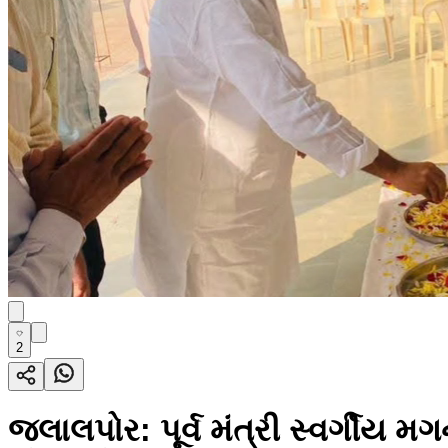
2
જલાલપોર: પૂર્વ મંત્રી સ્વર્ગીય મગ