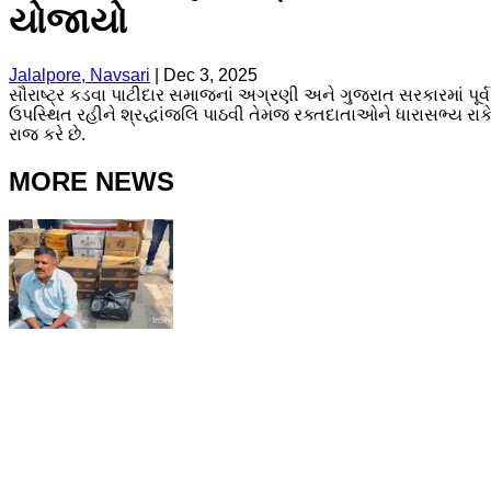
યોજાયો
Jalalpore, Navsari
|
Dec 3, 2025
સૌરાષ્ટ્ર કડવા પાટીદાર સમાજનાં અગ્રણી અને ગુજરાત સરકારમાં પૂર્વ
ઉપસ્થિત રહીને શ્રદ્ધાંજલિ પાઠવી તેમજ રક્તદાતાઓને ધારાસભ્ય રાકે
રાજ કરે છે.
MORE NEWS