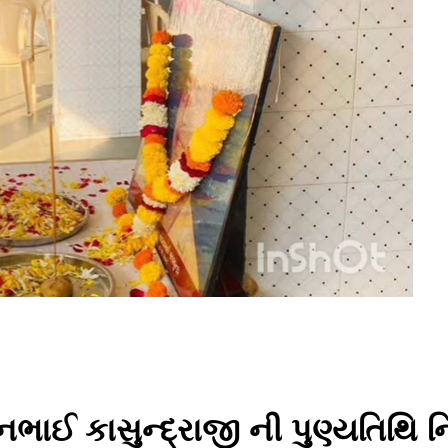
નભાઈ કાસુન્દ્રાજી ની પુણ્યતિથિ નિમ