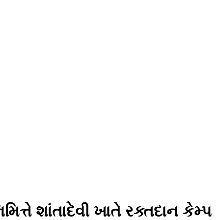
િત્તે શાંતાદેવી ખાતે રક્તદાન કેમ્પ