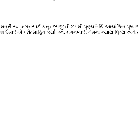
 મંત્રી સ્વ. મગનભાઈ કસુન્દ્રાજીની 27 મી પુણ્યતિથિ આયોજિત પુષ્પાં
શ દેસાઈએ પ્રોત્સાહિત કર્યા. સ્વ. મગનભાઈ, તેમના ન્યાય પ્રિય અને 