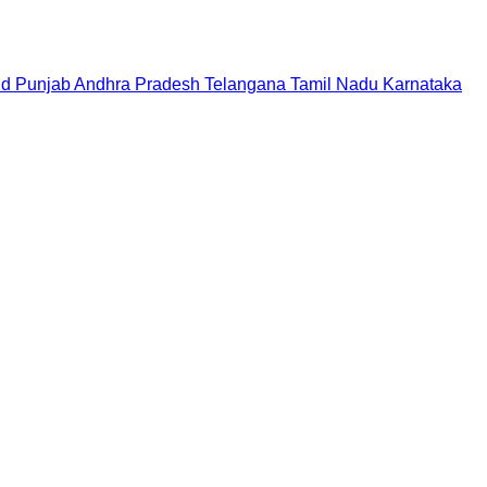
nd
Punjab
Andhra Pradesh
Telangana
Tamil Nadu
Karnataka