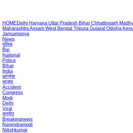
HOME
Delhi
Haryana
Uttar Pradesh
Bihar
Chhattisgarh
Madhy
Maharashtra
Assam
West Bengal
Tripura
Gujarat
Odisha
Kera
Jansamasya
News
पुलिस
Bjp
National
Police
Bihar
India
कांग्रेस
भाजपा
Accident
Congress
Modi
Delhi
Viral
मारपीट
Breakingnews
Narendramodi
Nitishkumar