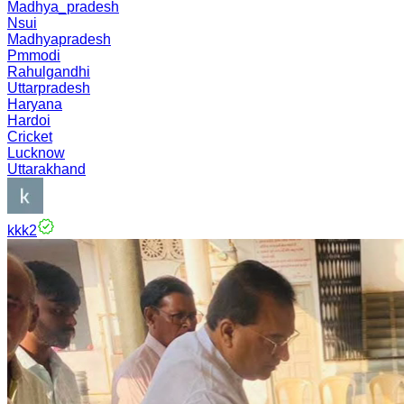
Madhya_pradesh
Nsui
Madhyapradesh
Pmmodi
Rahulgandhi
Uttarpradesh
Haryana
Hardoi
Cricket
Lucknow
Uttarakhand
kkk2