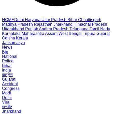
HOME
Delhi
Haryana
Uttar Pradesh
Bihar
Chhattisgarh
Madhya Pradesh
Rajasthan
Jharkhand
Himachal Pradesh
Uttarakhand
Punjab
Andhra Pradesh
Telangana
Tamil Nadu
Karnataka
Maharashtra
Assam
West Bengal
Tripura
Gujarat
Odisha
Kerala
Jansamasya
News
Bjp
National
Police
Bihar
India
कांग्रेस
Gujarat
Accident
Congress
Modi
Delhi
Viral
मारपीट
Jharkhand