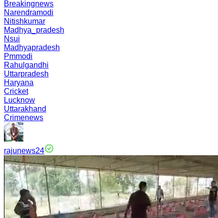
Breakingnews
Narendramodi
Nitishkumar
Madhya_pradesh
Nsui
Madhyapradesh
Pmmodi
Rahulgandhi
Uttarpradesh
Haryana
Cricket
Lucknow
Uttarakhand
Crimenews
rajunews24