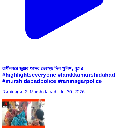
রাণীনগরে জুয়ার আসর ভেস্তে দিল পুলিশ, ধৃত ৫
#highlightseveryone #farakkamurshidabad
#murshidabadpolice #raninagarpolice
Raninagar 2, Murshidabad | Jul 30, 2026