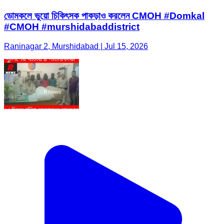
ডোমকলে ভুয়ো চিকিৎসক পাকড়াও করলেন CMOH #Domkal
#CMOH #murshidabaddistrict
Raninagar 2, Murshidabad | Jul 15, 2026