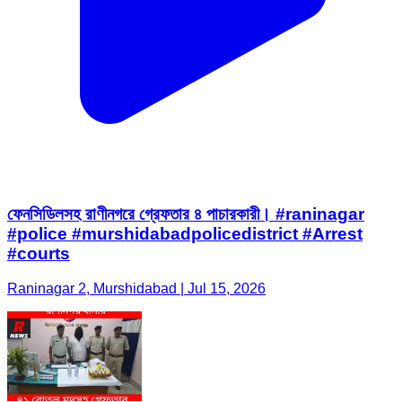
ফেনসিডিলসহ রাণীনগরে গ্রেফতার ৪ পাচারকারী। #raninagar
#police #murshidabadpolicedistrict #Arrest
#courts
Raninagar 2, Murshidabad | Jul 15, 2026