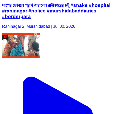
সাপের ছোবলে প্রাণ হারালেন রানীনগরের মন্টু #snake #hospital
#raninagar #police #murshidabaddiaries
#borderpara
Raninagar 2, Murshidabad | Jul 30, 2026