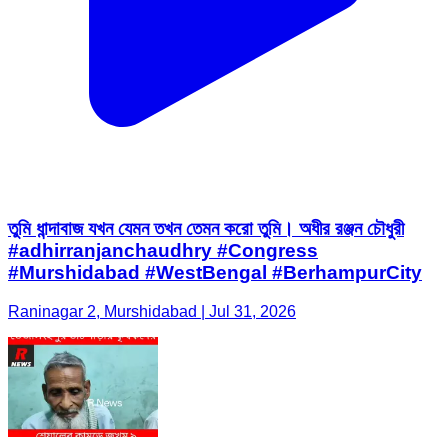
তুমি ধান্দাবাজ যখন যেমন তখন তেমন করো তুমি। অধীর রঞ্জন চৌধুরী
#adhirranjanchaudhry #Congress
#Murshidabad #WestBengal #BerhampurCity
Raninagar 2, Murshidabad | Jul 31, 2026