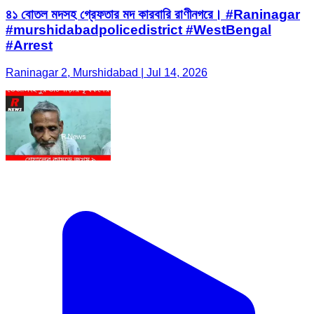
৪১ বোতল মদসহ গ্রেফতার মদ কারবারি রাণীনগরে। #Raninagar
#murshidabadpolicedistrict #WestBengal
#Arrest
Raninagar 2, Murshidabad | Jul 14, 2026