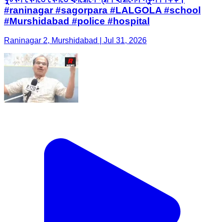
#raninagar #sagorpara #LALGOLA #school
#Murshidabad #police #hospital
Raninagar 2, Murshidabad | Jul 31, 2026