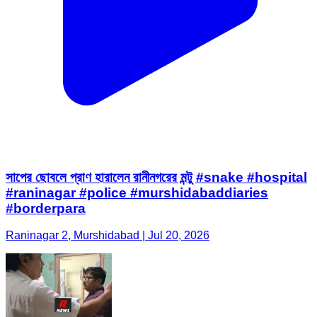
সাপের ছোবলে প্রাণ হারালেন রানীনগরের মন্টু #snake #hospital
#raninagar #police #murshidabaddiaries
#borderpara
Raninagar 2, Murshidabad | Jul 20, 2026