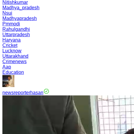
Nitishkumar
Madhya_pradesh
Nsui
Madhyapradesh
Pmmodi
Rahulgandhi
Uttarpradesh
Haryana
Cricket
Lucknow
Uttarakhand
Crimenews
Aap
Education
newsreporterhasan