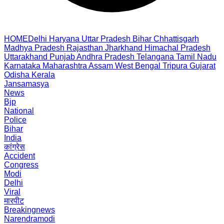
HOME
Delhi
Haryana
Uttar Pradesh
Bihar
Chhattisgarh
Madhya Pradesh
Rajasthan
Jharkhand
Himachal Pradesh
Uttarakhand
Punjab
Andhra Pradesh
Telangana
Tamil Nadu
Karnataka
Maharashtra
Assam
West Bengal
Tripura
Gujarat
Odisha
Kerala
Jansamasya
News
Bjp
National
Police
Bihar
India
कांग्रेस
Accident
Congress
Modi
Delhi
Viral
मारपीट
Breakingnews
Narendramodi