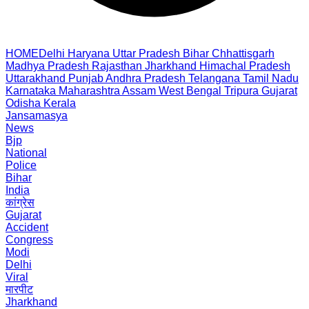
HOME
Delhi
Haryana
Uttar Pradesh
Bihar
Chhattisgarh
Madhya Pradesh
Rajasthan
Jharkhand
Himachal Pradesh
Uttarakhand
Punjab
Andhra Pradesh
Telangana
Tamil Nadu
Karnataka
Maharashtra
Assam
West Bengal
Tripura
Gujarat
Odisha
Kerala
Jansamasya
News
Bjp
National
Police
Bihar
India
कांग्रेस
Gujarat
Accident
Congress
Modi
Delhi
Viral
मारपीट
Jharkhand