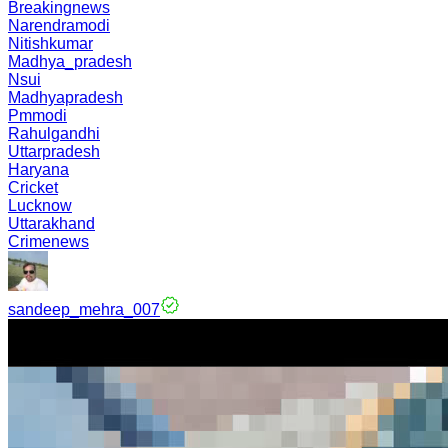
Breakingnews
Narendramodi
Nitishkumar
Madhya_pradesh
Nsui
Madhyapradesh
Pmmodi
Rahulgandhi
Uttarpradesh
Haryana
Cricket
Lucknow
Uttarakhand
Crimenews
sandeep_mehra_007