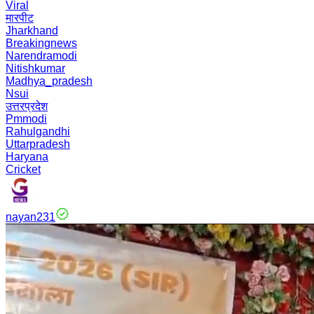
Viral
मारपीट
Jharkhand
Breakingnews
Narendramodi
Nitishkumar
Madhya_pradesh
Nsui
उत्तरप्रदेश
Pmmodi
Rahulgandhi
Uttarpradesh
Haryana
Cricket
nayan231