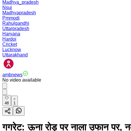
Madhya_pradesh
Nsui
Madhyapradesh
Pmmodi
Rahulgandhi
Uttarpradesh
Haryana
Hardoi
Cricket
Lucknow
Uttarakhand
ambnews
No video available
48
1
गगरेट: ऊना रोड़ पर नाला उफान पर, नकड़