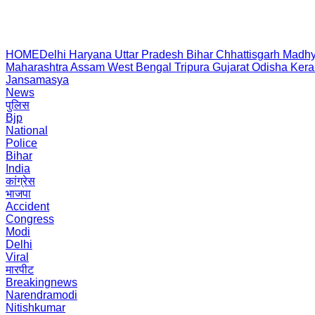
HOME
Delhi
Haryana
Uttar Pradesh
Bihar
Chhattisgarh
Madhy
Maharashtra
Assam
West Bengal
Tripura
Gujarat
Odisha
Kera
Jansamasya
News
पुलिस
Bjp
National
Police
Bihar
India
कांग्रेस
भाजपा
Accident
Congress
Modi
Delhi
Viral
मारपीट
Breakingnews
Narendramodi
Nitishkumar