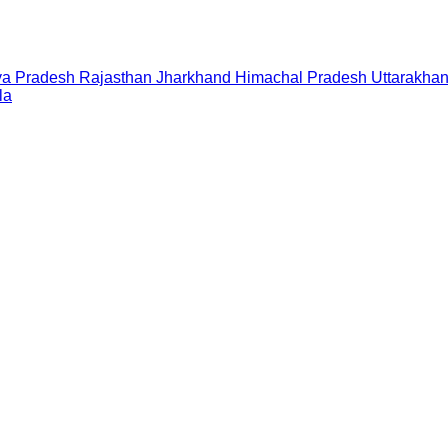
a Pradesh
Rajasthan
Jharkhand
Himachal Pradesh
Uttarakha
la