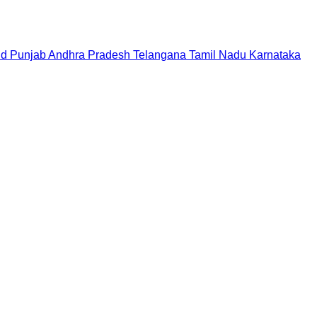
nd
Punjab
Andhra Pradesh
Telangana
Tamil Nadu
Karnataka