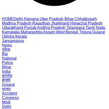
HOME
Delhi
Haryana
Uttar Pradesh
Bihar
Chhattisgarh
Madhya Pradesh
Rajasthan
Jharkhand
Himachal Pradesh
Uttarakhand
Punjab
Andhra Pradesh
Telangana
Tamil Nadu
Karnataka
Maharashtra
Assam
West Bengal
Tripura
Gujarat
Odisha
Kerala
Jansamasya
News
पुलिस
Bjp
National
Police
Bihar
India
कांग्रेस
बीजेपी
Gujarat
भाजपा
Accident
Congress
Modi
Delhi