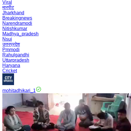
Viral
मारपीट
Jharkhand
Breakingnews
Narendramodi
Nitishkumar
Madhya_pradesh
Nsui
उत्तरप्रदेश
Pmmodi
Rahulgandhi
Uttarpradesh
Haryana
Cricket
mohitadhikari_1