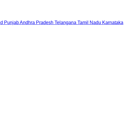
nd
Punjab
Andhra Pradesh
Telangana
Tamil Nadu
Karnataka