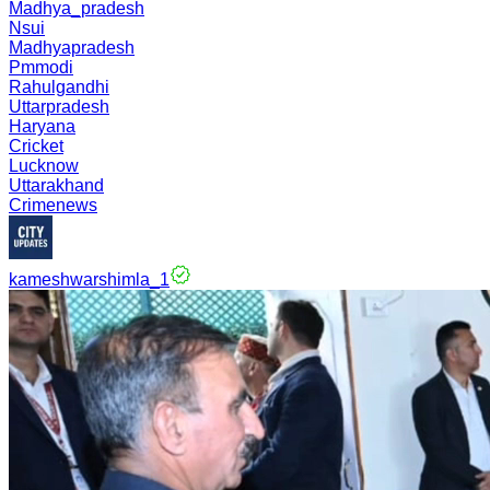
Madhya_pradesh
Nsui
Madhyapradesh
Pmmodi
Rahulgandhi
Uttarpradesh
Haryana
Cricket
Lucknow
Uttarakhand
Crimenews
kameshwarshimla_1