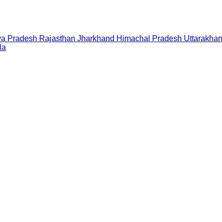
a Pradesh
Rajasthan
Jharkhand
Himachal Pradesh
Uttarakha
la