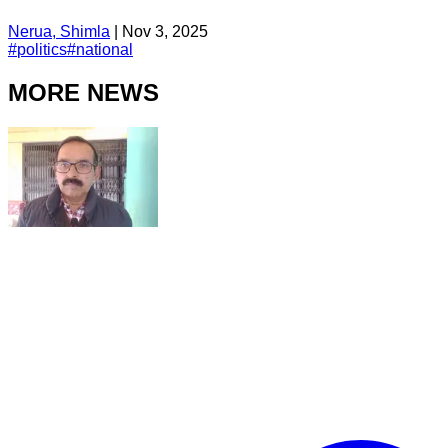
Nerua, Shimla
|
Nov 3, 2025
#
politics
#
national
MORE NEWS