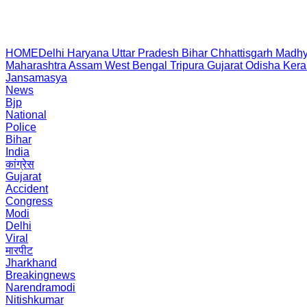
HOME
Delhi
Haryana
Uttar Pradesh
Bihar
Chhattisgarh
Madhy
Maharashtra
Assam
West Bengal
Tripura
Gujarat
Odisha
Kera
Jansamasya
News
Bjp
National
Police
Bihar
India
कांग्रेस
Gujarat
Accident
Congress
Modi
Delhi
Viral
मारपीट
Jharkhand
Breakingnews
Narendramodi
Nitishkumar